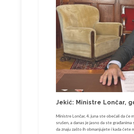
Jekić: Ministre Lončar, 
Ministre Lončar, 4. juna ste obećali da će m
srušen, a danas je jasno da ste građanima s
da znaju zašto ih obmanjujete i kada ćete