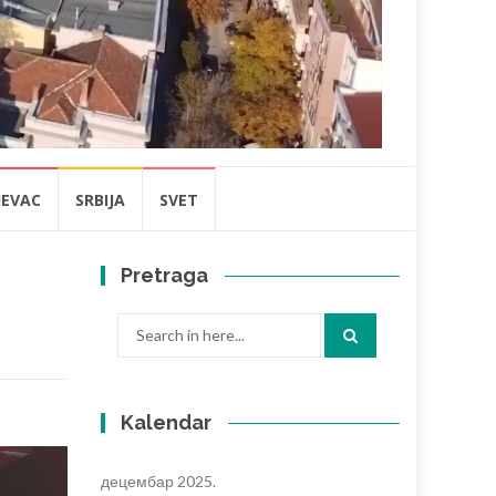
JEVAC
SRBIJA
SVET
Pretraga
Search
for:
Kalendar
децембар 2025.