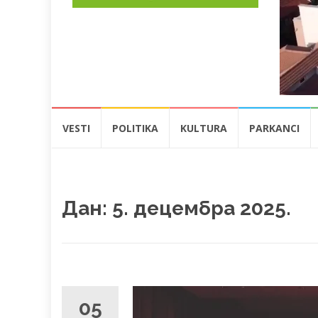
Skip
VESTI
POLITIKA
KULTURA
PARKANCI
to
content
Дан:
5. децембра 2025.
05