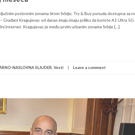
ključnim poslovnim zonama širom Srbije; Try & Buy ponuda dostupna za n
– Građani Kragujevac od danas imaju imaju priliku da koriste A1 Ultra 5G
bilni internet. Kragujevac je među prvim urbanim zonama Srbije […]
ARNO-NASLOVNA SLAJDER
,
Vesti
Leave a comment