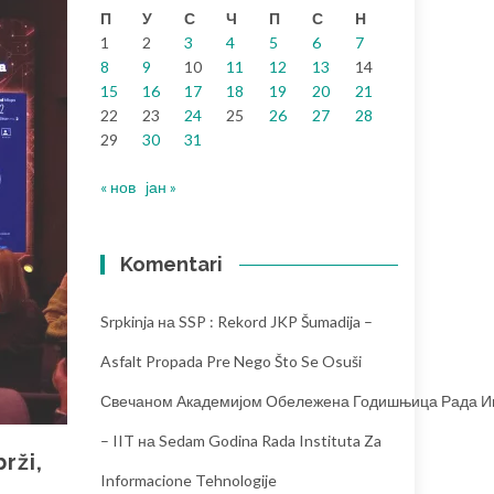
П
У
С
Ч
П
С
Н
1
2
3
4
5
6
7
8
9
10
11
12
13
14
15
16
17
18
19
20
21
22
23
24
25
26
27
28
29
30
31
« нов
јан »
Komentari
Srpkinja
на
SSP : Rekord JKP Šumadija –
Asfalt Propada Pre Nego Što Se Osuši
Свечаном Академијом Обележена Годишњица Рада Инс
– IIT
на
Sedam Godina Rada Instituta Za
rži,
Informacione Tehnologije