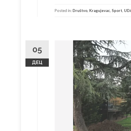
on
on
Facebook
Twitter
(Opens
(Opens
Posted in:
Društvo
,
Kragujevac
,
Sport
,
UD
in
in
new
new
window)
window)
05
ДЕЦ