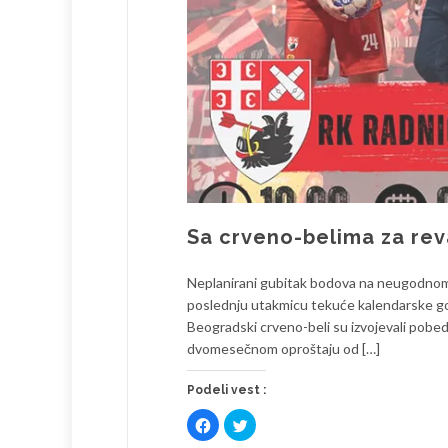
Sa crveno-belima za reva
Neplanirani gubitak bodova na neugodnom 
poslednju utakmicu tekuće kalendarske god
Beogradski crveno-beli su izvojevali pobed
dvomesečnom oproštaju od […]
Podeli vest :
Click
Click
to
to
share
share