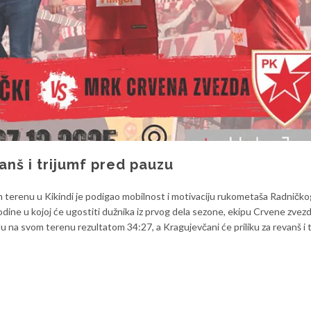
nš i trijumf pred pauzu
terenu u Kikindi je podigao mobilnost i motivaciju rukometaša Radničko
ine u kojoj će ugostiti dužnika iz prvog dela sezone, ekipu Crvene zvezd
u na svom terenu rezultatom 34:27, a Kragujevčani će priliku za revanš i t