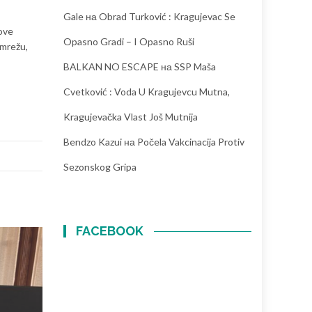
Gale
на
Obrad Turković : Kragujevac Se
ove
Opasno Gradi – I Opasno Ruši
 mrežu,
BALKAN NO ESCAPE
на
SSP Maša
Cvetković : Voda U Kragujevcu Mutna,
Kragujevačka Vlast Još Mutnija
Bendzo Kazui
на
Počela Vakcinacija Protiv
Sezonskog Gripa
FACEBOOK