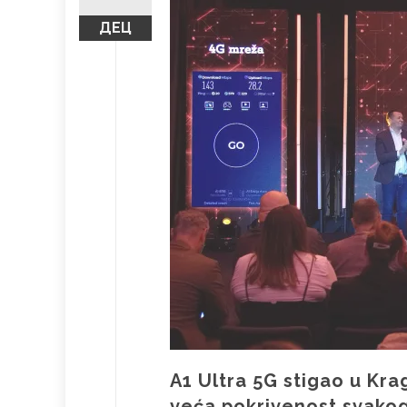
ДЕЦ
A1 Ultra 5G stigao u Kra
veća pokrivenost svako