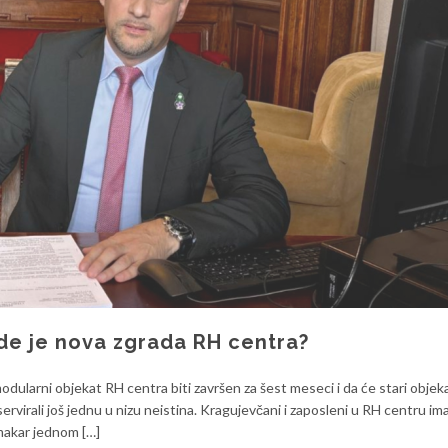
gde je nova zgrada RH centra?
odularni objekat RH centra biti završen za šest meseci i da će stari objeka
ervirali još jednu u nizu neistina. Kragujevčani i zaposleni u RH centru im
 makar jednom […]