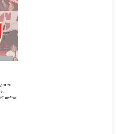
g pred
e.
rijumf na