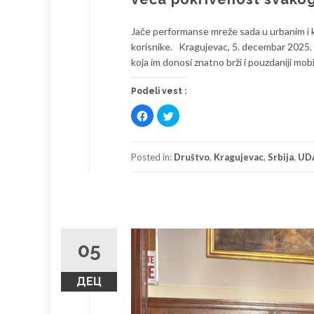
Jače performanse mreže sada u urbanim i 
korisnike. Kragujevac, 5. decembar 2025. 
koja im donosi znatno brži i pouzdaniji mo
Podeli vest :
Click
Click
to
to
share
share
on
on
Facebook
Twitter
(Opens
(Opens
Posted in:
Društvo
,
Kragujevac
,
Srbija
,
UD
in
in
new
new
window)
window)
05
ДЕЦ