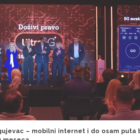
gujevac – mobilni internet i do osam puta b
g meseca