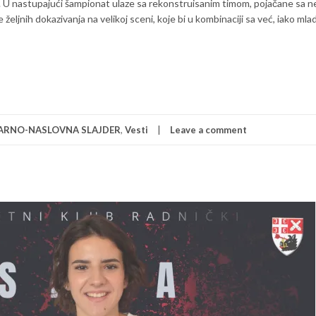
. U nastupajući šampionat ulaze sa rekonstruisanim timom, pojačane sa n
 željnih dokazivanja na velikoj sceni, koje bi u kombinaciji sa već, iako mla
ARNO-NASLOVNA SLAJDER
,
Vesti
Leave a comment