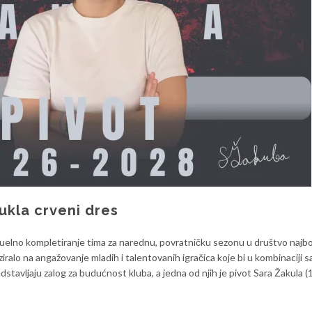
ukla crveni dres
ktuelno kompletiranje tima za narednu, povratničku sezonu u društvo najbol
lo na angažovanje mladih i talentovanih igračica koje bi u kombinaciji s
tavljaju zalog za budućnost kluba, a jedna od njih je pivot Sara Žakula (1