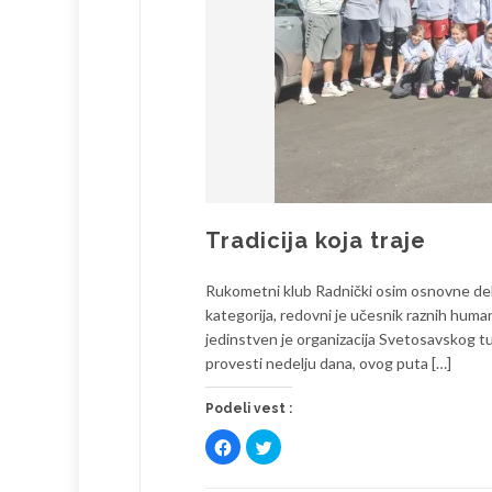
Tradicija koja traje
Rukometni klub Radnički osim osnovne del
kategorija, redovni je učesnik raznih human
jedinstven je organizacija Svetosavskog tu
provesti nedelju dana, ovog puta […]
Podeli vest :
Click
Click
to
to
share
share
on
on