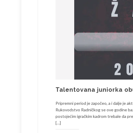
Talentovana juniorka ob
Pripremni period je započeo, a i dalje je a
Rukovodstvo Radničkog se ove godine bazira
postojećim igračkim kadrom trebale da preds
[…]