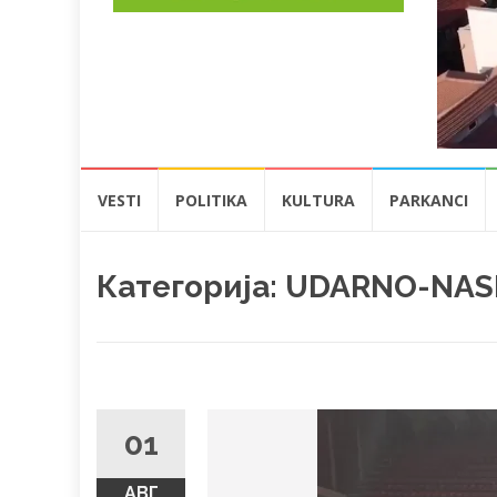
Skip
VESTI
POLITIKA
KULTURA
PARKANCI
to
content
Категорија:
UDARNO-NAS
01
АВГ