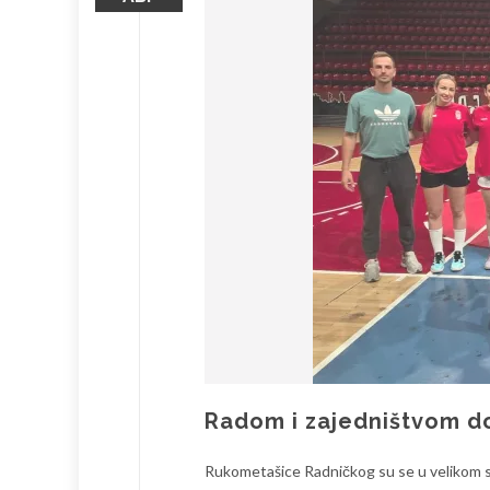
Radom i zajedništvom do
Rukometašice Radničkog su se u velikom s