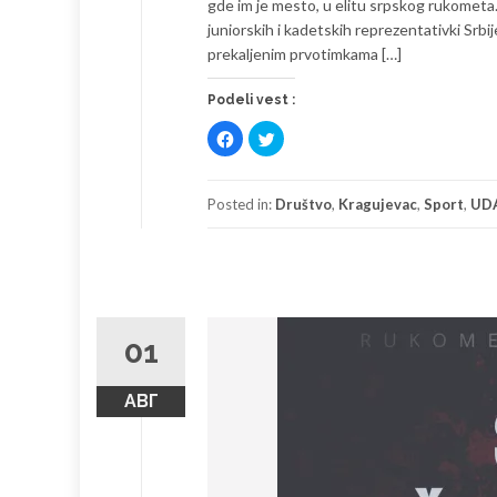
gde im je mesto, u elitu srpskog rukometa
juniorskih i kadetskih reprezentativki Srbije
prekaljenim prvotimkama […]
Podeli vest :
Click
Click
to
to
share
share
on
on
Facebook
Twitter
(Opens
(Opens
Posted in:
Društvo
,
Kragujevac
,
Sport
,
UD
in
in
new
new
window)
window)
01
АВГ