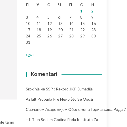
П
У
С
Ч
П
С
Н
1
2
3
4
5
6
7
8
9
10
11
12
13
14
15
16
17
18
19
20
21
22
23
24
25
26
27
28
29
30
31
« јул
Komentari
Srpkinja
на
SSP : Rekord JKP Šumadija –
Asfalt Propada Pre Nego Što Se Osuši
Свечаном Академијом Обележена Годишњица Рада Инс
– IIT
на
Sedam Godina Rada Instituta Za
ile tamo