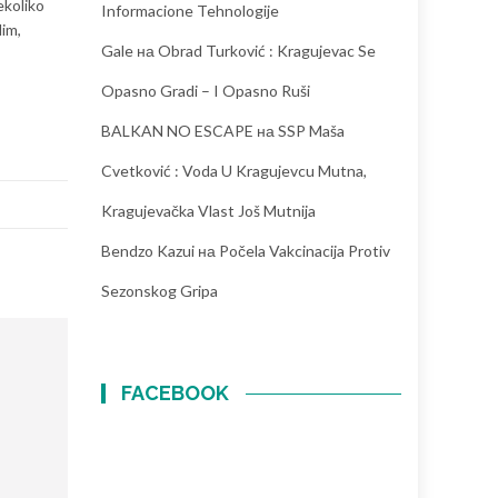
ekoliko
Informacione Tehnologije
dim,
Gale
на
Obrad Turković : Kragujevac Se
Opasno Gradi – I Opasno Ruši
BALKAN NO ESCAPE
на
SSP Maša
Cvetković : Voda U Kragujevcu Mutna,
Kragujevačka Vlast Još Mutnija
Bendzo Kazui
на
Počela Vakcinacija Protiv
Sezonskog Gripa
FACEBOOK