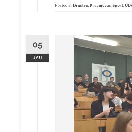
Facebook
Twitter
(Opens
(Opens
Posted in:
Društvo
,
Kragujevac
,
Sport
,
UD
in
in
new
new
window)
window)
05
ЈУЛ