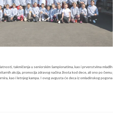
atnosti, takmičenja u seniorskim šampionatima, kao i prvenstvima mlađih
itarnih akcija, promocija zdravog načina života kod dece, ali ono po čemu 
rnira, kao i letnjeg kampa. I ovog avgusta će deca iz omladinskog pogona