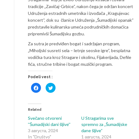
tradicije „Zavičaj-Grbice“, nakon čega je održan koncert
Udruženja estradnih umetnika i izvođača „Kragujevac
koncert“, dok su članice Udruženja „Šumadijski opanak“
predstavile kulinarska umeća podrudničkih domaćica
pripremivši Šumadijsku gozbu.
Za sutra je predviđen bogat i sadržajan program,
„Miholjski susreti sela – letnje seoske igre“, besplatna
vodička tura kroz Stragare i okolinu, Fijakerijada, Defile
fića, stručne tribine i bogat muzički program.
Podeli vest :
Click
Click
to
to
share
share
on
on
Facebook
Twitter
(Opens
(Opens
in
in
Related
new
new
window)
window)
Svečano otvoreni
U Stragarima sve
''Šumadijski dani šljive''
spremno za „Šumadijske
3 августа, 2024
dane šljive“
In "Društvo"
1 августа, 2024