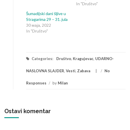
In "Društvo"
Šumadijski dani šljive u
Stragarima 29 – 31. jula
30 маја, 2022
In "Društvo"
Categories:
Društvo
,
Kragujevac
,
UDARNO-
NASLOVNA SLAJDER
,
Vesti
,
Zabava
/
No
Responses
/
by
Milan
Ostavi komentar