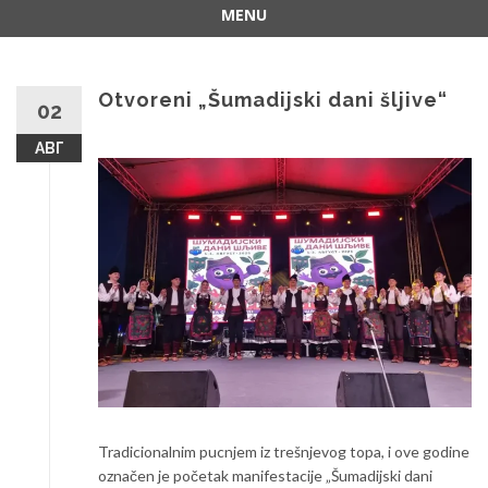
MENU
Skip
to
content
Otvoreni „Šumadijski dani šljive“
02
АВГ
Tradicionalnim pucnjem iz trešnjevog topa, i ove godine
označen je početak manifestacije „Šumadijski dani