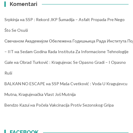
Komentari
Srpkinja
на
SSP : Rekord JKP Šumadija – Asfalt Propada Pre Nego
Što Se Osuši
Свечаном Академијом Обележена Годишњица Рада Института Под
– IIT
на
Sedam Godina Rada Instituta Za Informacione Tehnologije
Gale
на
Obrad Turković : Kragujevac Se Opasno Gradi – I Opasno
Ruši
BALKAN NO ESCAPE
на
SSP Maša Cvetković : Voda U Kragujevcu
Mutna, Kragujevačka Vlast Još Mutnija
Bendzo Kazui
на
Počela Vakcinacija Protiv Sezonskog Gripa
FACEBOOK