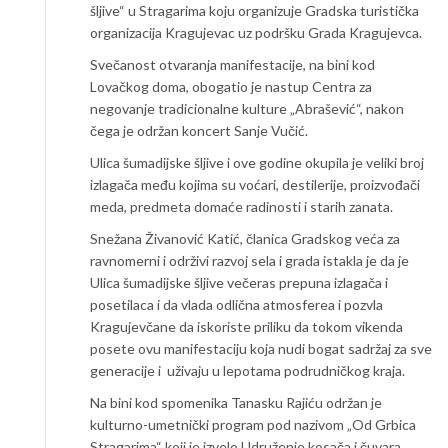
šljive“ u Stragarima koju organizuje Gradska turistička
organizacija Kragujevac uz podršku Grada Kragujevca.
Svečanost otvaranja manifestacije, na bini kod
Lovačkog doma, obogatio je nastup Centra za
negovanje tradicionalne kulture „Abrašević“, nakon
čega je održan koncert Sanje Vučić.
Ulica šumadijske šljive i ove godine okupila je veliki broj
izlagača među kojima su voćari, destilerije, proizvođači
meda, predmeta domaće radinosti i starih zanata.
Snežana Živanović Katić, članica Gradskog veća za
ravnomerni i održivi razvoj sela i grada istakla je da je
Ulica šumadijske šljive večeras prepuna izlagača i
posetilaca i da vlada odlična atmosferea i pozvla
Kragujevčane da iskoriste priliku da tokom vikenda
posete ovu manifestaciju koja nudi bogat sadržaj za sve
generacije i uživaju u lepotama podrudničkog kraja.
Na bini kod spomenika Tanasku Rajiću održan je
kulturno-umetnički program pod nazivom „Od Grbica
Stragarima“ koji je izvelo Udruženje kosača i čuvara