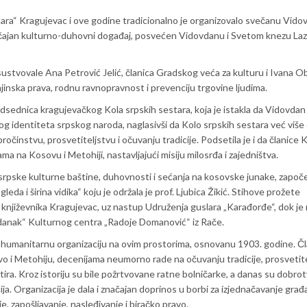
ara“ Kragujevac i ove godine tradicionalno je organizovalo svečanu Vid
čajan kulturno-duhovni događaj, posvećen Vidovdanu i Svetom knezu Laz
ustvovale Ana Petrović Jelić, članica Gradskog veća za kulturu i Ivana O
njinska prava, rodnu ravnopravnost i prevenciju trgovine ljudima.
dsednica kragujevačkog Kola srpskih sestara, koja je istakla da Vidovdan
og identiteta srpskog naroda, naglasivši da Kolo srpskih sestara već više
očinstvu, prosvetiteljstvu i očuvanju tradicije. Podsetila je i da članice 
 na Kosovu i Metohiji, nastavljajući misiju milosrđa i zajedništva.
rpske kulturne baštine, duhovnosti i sećanja na kosovske junake, započe
 i širina vidika“ koju je održala je prof. Ljubica Žikić. Stihove prožete
 književnika Kragujevac, uz nastup Udruženja guslara „Karađorđe“, dok je 
danak“ Kulturnog centra „Radoje Domanović“ iz Rače.
ju humanitarnu organizaciju na ovim prostorima, osnovanu 1903. godine. Č
o i Metohiju, decenijama neumorno rade na očuvanju tradicije, prosvetite
tira. Kroz istoriju su bile požrtvovane ratne bolničarke, a danas su dobro
a. Organizacija je dala i značajan doprinos u borbi za izjednačavanje građ
e, zapošljavanje, nasleđivanje i biračko pravo.