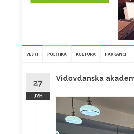
Skip
VESTI
POLITIKA
KULTURA
PARKANCI
to
content
Vidovdanska akademi
27
ЈУН