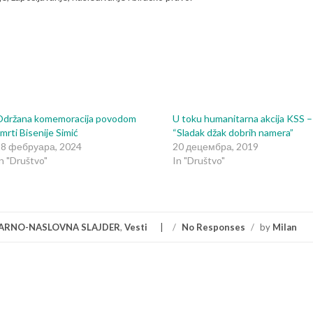
Održana komemoracija povodom
U toku humanitarna akcija KSS –
mrti Bisenije Simić
“Sladak džak dobrih namera”
28 фебруара, 2024
20 децембра, 2019
n "Društvo"
In "Društvo"
ARNO-NASLOVNA SLAJDER
,
Vesti
/
No Responses
/
by
Milan