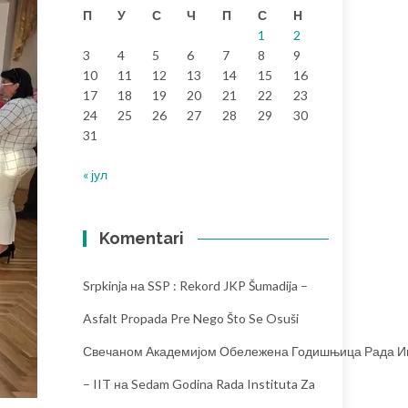
П
У
С
Ч
П
С
Н
1
2
3
4
5
6
7
8
9
10
11
12
13
14
15
16
17
18
19
20
21
22
23
24
25
26
27
28
29
30
31
« јул
Komentari
Srpkinja
на
SSP : Rekord JKP Šumadija –
Asfalt Propada Pre Nego Što Se Osuši
Свечаном Академијом Обележена Годишњица Рада Инс
– IIT
на
Sedam Godina Rada Instituta Za