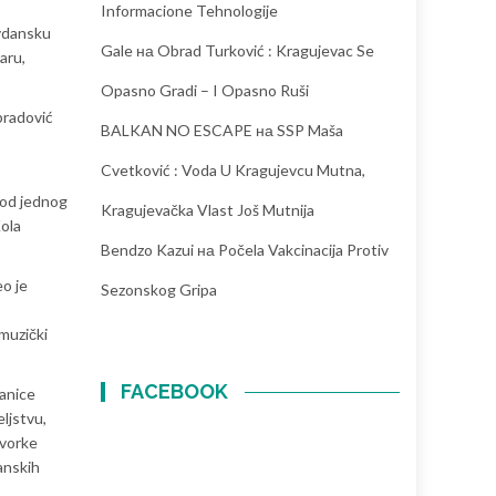
Informacione Tehnologije
ovdansku
Gale
на
Obrad Turković : Kragujevac Se
aru,
Opasno Gradi – I Opasno Ruši
bradović
BALKAN NO ESCAPE
на
SSP Maša
Cvetković : Voda U Kragujevcu Mutna,
 od jednog
Kragujevačka Vlast Još Mutnija
Kola
Bendzo Kazui
на
Počela Vakcinacija Protiv
o je
Sezonskog Gripa
muzički
FACEBOOK
lanice
ljstvu,
tvorke
anskih