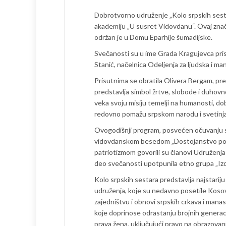
Dobrotvorno udruženje „Kolo srpskih sest
akademiju „U susret Vidovdanu“. Ovaj zna
održan je u Domu Eparhije šumadijske.
Svečanosti su u ime Grada Kragujevca pris
Stanić, načelnica Odeljenja za ljudska i ma
Prisutnima se obratila Olivera Bergam, pre
predstavlja simbol žrtve, slobode i duhovn
veka svoju misiju temelji na humanosti, dobr
redovno pomažu srpskom narodu i svetinjama
Ovogodišnji program, posvećen očuvanju s
vidovdanskom besedom „Dostojanstvo pogleda
patriotizmom govorili su članovi Udruženja
deo svečanosti upotpunila etno grupa „Iz
Kolo srpskih sestara predstavlja najstari
udruženja, koje su nedavno posetile Kosov
zajedništvu i obnovi srpskih crkava i manas
koje doprinose odrastanju brojnih generacij
prava žena, uključujući pravo na obrazovanj