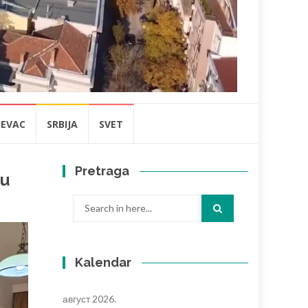
JEVAC
SRBIJA
SVET
Pretraga
cu
Search
for:
Kalendar
август 2026.