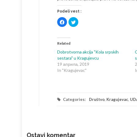
Podeli vest :
Click
Click
to
to
share
share
on
on
Facebook
Twitter
(Opens
(Opens
in
in
Related
new
new
window)
window)
Dobrotvorna akcija "Kola srpskih
sestara" u Kragujevcu
s
19 априла, 2019
In "Kragujevac"
I
Categories:
Društvo
,
Kragujevac
,
UD
Ostavi komentar