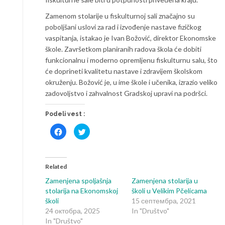
Zamenom stolarije u fiskulturnoj sali značajno su
poboljšani uslovi za rad i izvođenje nastave fizičkog
vaspitanja, istakao je Ivan Božović, direktor Ekonomske
škole. Završetkom planiranih radova škola će dobiti
funkcionalnu i moderno opremljenu fiskulturnu salu, što
će doprineti kvalitetu nastave i zdravijem školskom
okruženju. Božović je, u ime škole i učenika, izrazio veliko
zadovoljstvo i zahvalnost Gradskoj upravi na podršci.
Podeli vest :
Click
Click
to
to
share
share
on
on
Facebook
Twitter
(Opens
(Opens
in
in
Related
new
new
window)
window)
Zamenjena spoljašnja
Zamenjena stolarija u
stolarija na Ekonomskoj
školi u Velikim Pčelicama
školi
15 септембра, 2021
24 октобра, 2025
In "Društvo"
In "Društvo"