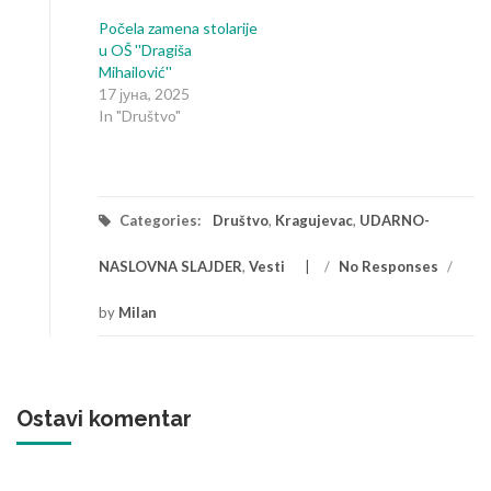
Počela zamena stolarije
u OŠ ''Dragiša
Mihailović''
17 јуна, 2025
In "Društvo"
Categories:
Društvo
,
Kragujevac
,
UDARNO-
NASLOVNA SLAJDER
,
Vesti
/
No Responses
/
by
Milan
Ostavi komentar