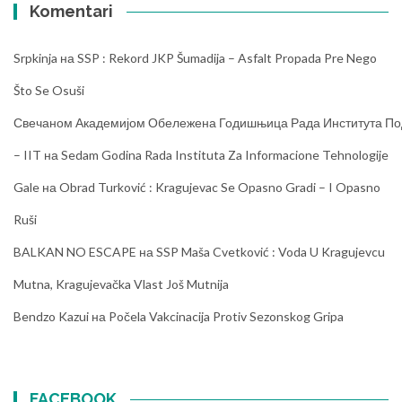
Komentari
Srpkinja
на
SSP : Rekord JKP Šumadija – Asfalt Propada Pre Nego
Što Se Osuši
Свечаном Академијом Обележена Годишњица Рада Института Под
– IIT
на
Sedam Godina Rada Instituta Za Informacione Tehnologije
Gale
на
Obrad Turković : Kragujevac Se Opasno Gradi – I Opasno
Ruši
BALKAN NO ESCAPE
на
SSP Maša Cvetković : Voda U Kragujevcu
Mutna, Kragujevačka Vlast Još Mutnija
Bendzo Kazui
на
Počela Vakcinacija Protiv Sezonskog Gripa
FACEBOOK