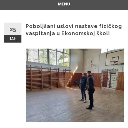
MENU
Skip
to
content
Poboljšani uslovi nastave fizičkog
25
vaspitanja u Ekonomskoj školi
ЈАН