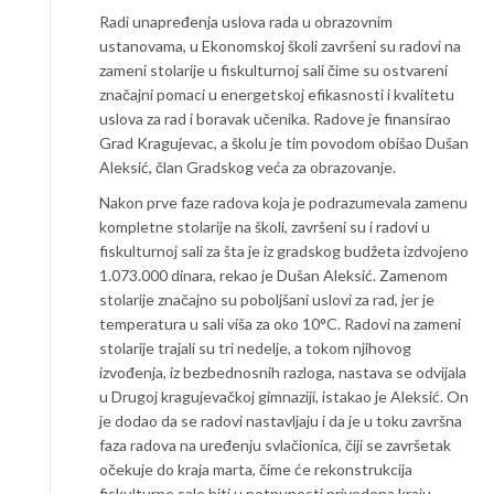
Radi unapređenja uslova rada u obrazovnim
ustanovama, u Ekonomskoj školi završeni su radovi na
zameni stolarije u fiskulturnoj sali čime su ostvareni
značajni pomaci u energetskoj efikasnosti i kvalitetu
uslova za rad i boravak učenika. Radove je finansirao
Grad Kragujevac, a školu je tim povodom obišao Dušan
Aleksić, član Gradskog veća za obrazovanje.
Nakon prve faze radova koja je podrazumevala zamenu
kompletne stolarije na školi, završeni su i radovi u
fiskulturnoj sali za šta je iz gradskog budžeta izdvojeno
1.073.000 dinara, rekao je Dušan Aleksić. Zamenom
stolarije značajno su poboljšani uslovi za rad, jer je
temperatura u sali viša za oko 10°C. Radovi na zameni
stolarije trajali su tri nedelje, a tokom njihovog
izvođenja, iz bezbednosnih razloga, nastava se odvijala
u Drugoj kragujevačkoj gimnaziji, istakao je Aleksić. On
je dodao da se radovi nastavljaju i da je u toku završna
faza radova na uređenju svlačionica, čiji se završetak
očekuje do kraja marta, čime će rekonstrukcija
fiskulturne sale biti u potpunosti privedena kraju.