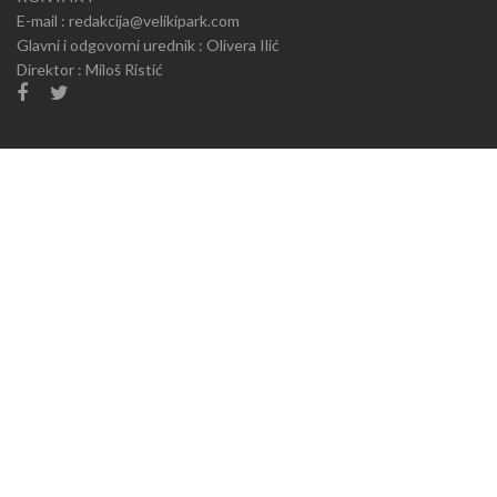
E-mail : redakcija@velikipark.com
Glavni i odgovorni urednik : Olivera Ilić
Direktor : Miloš Ristić