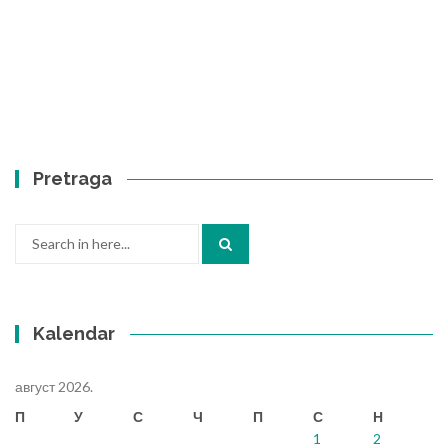
Pretraga
Search
for:
Kalendar
август 2026.
П
У
С
Ч
П
С
Н
1
2