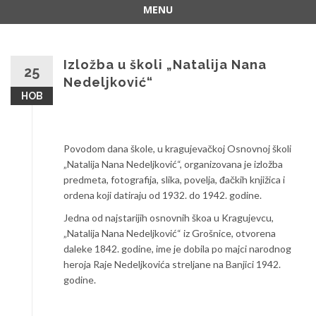
MENU
Skip
to
content
Izložba u školi „Natalija Nana
25
Nedeljković“
НОВ
Povodom dana škole, u kragujevačkoj Osnovnoj školi
„Natalija Nana Nedeljković“, organizovana je izložba
predmeta, fotografija, slika, povelja, đačkih knjižica i
ordena koji datiraju od 1932. do 1942. godine.
Jedna od najstarijih osnovnih škoa u Kragujevcu,
„Natalija Nana Nedeljković“ iz Grošnice, otvorena
daleke 1842. godine, ime je dobila po majci narodnog
heroja Raje Nedeljkovića streljane na Banjici 1942.
godine.