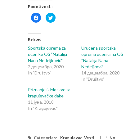
Podeli vest :
Click
Click
to
to
share
share
on
on
Facebook
Twitter
(Opens
(Opens
in
in
Related
new
new
window)
window)
Sportska oprema za
Uručena sportska
učenike OŠ “Natalija
oprema učenicima OŠ
Nana Nedeljković“
’’Natalija Nana
2 децембра, 2020
Nedeljković’’
In "Društvo"
14 децембра, 2020
In "Društvo"
Priznanje iz Moskve za
kragujevačke đake
11 јуна, 2018
In "Kragujevac"
Categories:
Kragujevac
,
Vesti
/
No