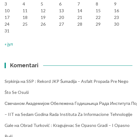
3
4
5
6
7
8
9
10
11
12
13
14
15
16
17
18
19
20
21
22
23
24
25
26
27
28
29
30
31
« јул
Komentari
Srpkinja
на
SSP : Rekord JKP Šumadija – Asfalt Propada Pre Nego
Što Se Osuši
Свечаном Академијом Обележена Годишњица Рада Института Под
– IIT
на
Sedam Godina Rada Instituta Za Informacione Tehnologije
Gale
на
Obrad Turković : Kragujevac Se Opasno Gradi – I Opasno
Ruši