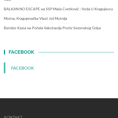
BALKAN NO ESCAPE
на
SSP Maša Cvetković : Voda U Kragujevcu
Mutna, Kragujevačka Vlast Još Mutnija
Bendzo Kazui
на
Počela Vakcinacija Protiv Sezonskog Gripa
FACEBOOK
FACEBOOK
KONTAKT