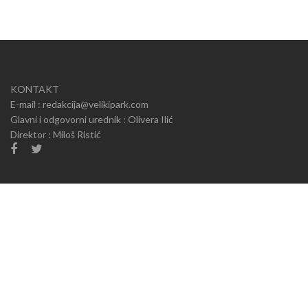
KONTAKT
E-mail : redakcija@velikipark.com
Glavni i odgovorni urednik : Olivera Ilić
Direktor : Miloš Ristić