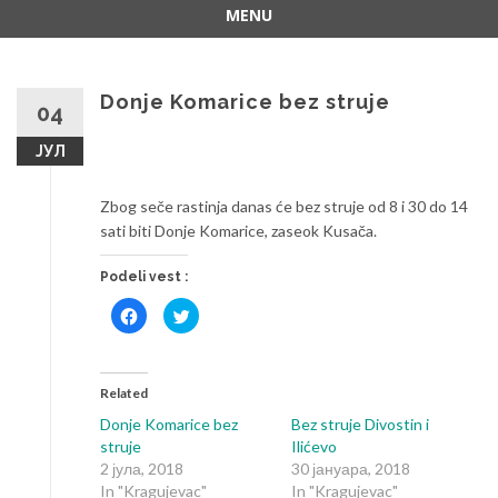
MENU
Skip
to
content
Donje Komarice bez struje
04
ЈУЛ
Zbog seče rastinja danas će bez struje od 8 i 30 do 14
sati biti Donje Komarice, zaseok Kusača.
Podeli vest :
Click
Click
to
to
share
share
on
on
Facebook
Twitter
(Opens
(Opens
in
in
Related
new
new
window)
window)
Donje Komarice bez
Bez struje Divostin i
struje
Ilićevo
2 јула, 2018
30 јануара, 2018
In "Kragujevac"
In "Kragujevac"