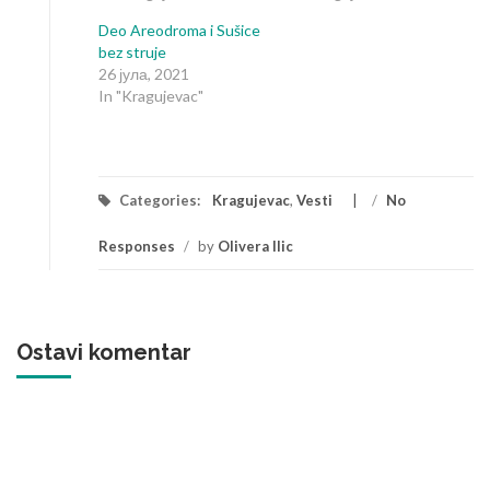
Deo Areodroma i Sušice
bez struje
26 јула, 2021
In "Kragujevac"
Categories:
Kragujevac
,
Vesti
/
No
Responses
/
by
Olivera Ilic
Ostavi komentar