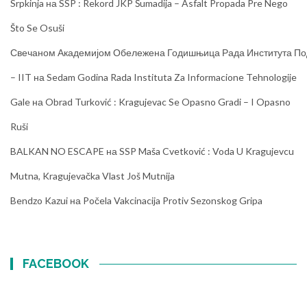
Srpkinja
на
SSP : Rekord JKP Šumadija – Asfalt Propada Pre Nego
Što Se Osuši
Свечаном Академијом Обележена Годишњица Рада Института Под
– IIT
на
Sedam Godina Rada Instituta Za Informacione Tehnologije
Gale
на
Obrad Turković : Kragujevac Se Opasno Gradi – I Opasno
Ruši
BALKAN NO ESCAPE
на
SSP Maša Cvetković : Voda U Kragujevcu
Mutna, Kragujevačka Vlast Još Mutnija
Bendzo Kazui
на
Počela Vakcinacija Protiv Sezonskog Gripa
FACEBOOK