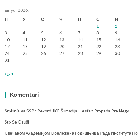
август 2026.
П
У
С
Ч
П
С
Н
1
2
3
4
5
6
7
8
9
10
11
12
13
14
15
16
17
18
19
20
21
22
23
24
25
26
27
28
29
30
31
« јул
Komentari
Srpkinja
на
SSP : Rekord JKP Šumadija – Asfalt Propada Pre Nego
Što Se Osuši
Свечаном Академијом Обележена Годишњица Рада Института Под