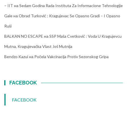
– IIT
на
Sedam Godina Rada Instituta Za Informacione Tehnologije
Gale
на
Obrad Turković : Kragujevac Se Opasno Gradi – I Opasno
Ruši
BALKAN NO ESCAPE
на
SSP Maša Cvetković : Voda U Kragujevcu
Mutna, Kragujevačka Vlast Još Mutnija
Bendzo Kazui
на
Počela Vakcinacija Protiv Sezonskog Gripa
FACEBOOK
FACEBOOK