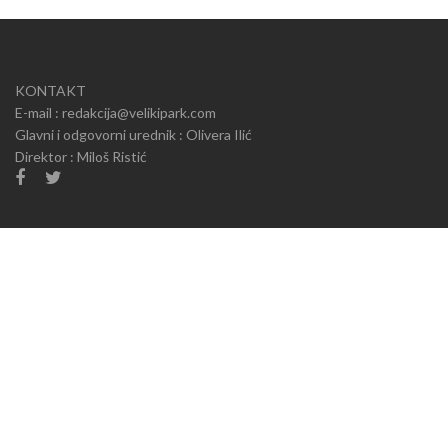
KONTAKT
E-mail : redakcija@velikipark.com
Glavni i odgovorni urednik : Olivera Ilić
Direktor : Miloš Ristić