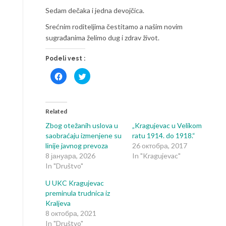
Sedam dečaka i jedna devojčica.
Srećnim roditeljima čestitamo a našim novim
sugrađanima želimo dug i zdrav život.
Podeli vest :
Click
Click
to
to
share
share
on
on
Facebook
Twitter
(Opens
(Opens
in
in
Related
new
new
window)
window)
Zbog otežanih uslova u
„Kragujevac u Velikom
saobraćaju izmenjene su
ratu 1914. do 1918.“
linije javnog prevoza
26 октобра, 2017
8 јануара, 2026
In "Kragujevac"
In "Društvo"
U UKC Kragujevac
preminula trudnica iz
Kraljeva
8 октобра, 2021
In "Društvo"