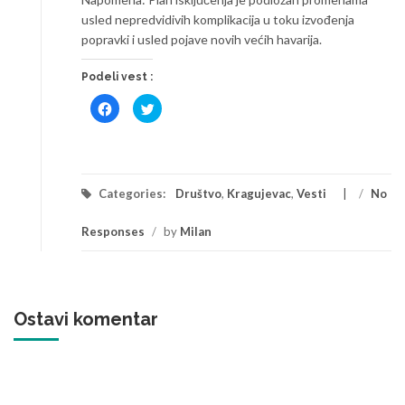
usled nepredvidivih komplikacija u toku izvođenja
popravki i usled pojave novih većih havarija.
Podeli vest :
Click
Click
to
to
share
share
on
on
Facebook
Twitter
(Opens
(Opens
in
in
new
new
window)
window)
Categories:
Društvo
,
Kragujevac
,
Vesti
/
No
Responses
/
by
Milan
Ostavi komentar