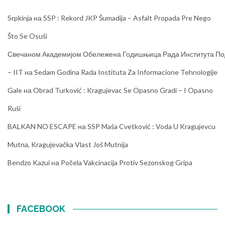
Srpkinja
на
SSP : Rekord JKP Šumadija – Asfalt Propada Pre Nego
Što Se Osuši
Свечаном Академијом Обележена Годишњица Рада Института Под
– IIT
на
Sedam Godina Rada Instituta Za Informacione Tehnologije
Gale
на
Obrad Turković : Kragujevac Se Opasno Gradi – I Opasno
Ruši
BALKAN NO ESCAPE
на
SSP Maša Cvetković : Voda U Kragujevcu
Mutna, Kragujevačka Vlast Još Mutnija
Bendzo Kazui
на
Počela Vakcinacija Protiv Sezonskog Gripa
FACEBOOK