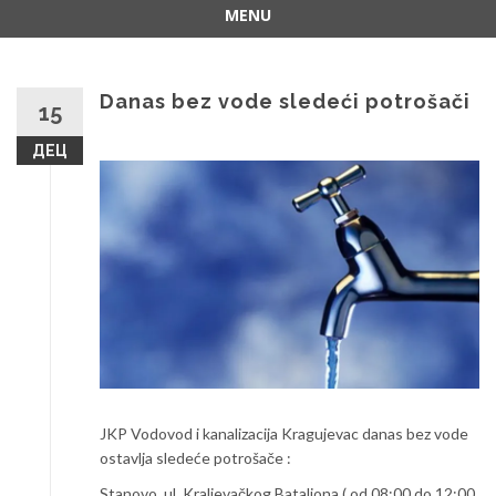
MENU
Skip
to
content
Danas bez vode sledeći potrošači
15
ДЕЦ
JKP Vodovod i kanalizacija Kragujevac danas bez vode
ostavlja sledeće potrošače :
Stanovo, ul. Kraljevačkog Bataljona ( od 08:00 do 12:00