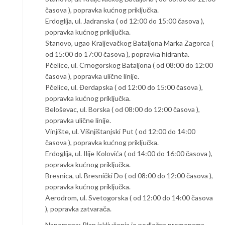
časova ), popravka kućnog priključka.
Erdoglija, ul. Jadranska ( od 12:00 do 15:00 časova ),
popravka kućnog priključka.
Stanovo, ugao Kraljevačkog Bataljona Marka Zagorca (
od 15:00 do 17:00 časova ), popravka hidranta.
Pčelice, ul. Crnogorskog Bataljona ( od 08:00 do 12:00
časova ), popravka ulične linije.
Pčelice, ul. Đerdapska ( od 12:00 do 15:00 časova ),
popravka kućnog priključka.
Beloševac, ul. Borska ( od 08:00 do 12:00 časova ),
popravka ulične linije.
Vinjište, ul. Višnjištanjski Put ( od 12:00 do 14:00
časova ), popravka kućnog priključka.
Erdoglija, ul. Ilije Kolovića ( od 14:00 do 16:00 časova ),
popravka kućnog priključka.
Bresnica, ul. Bresnički Do ( od 08:00 do 12:00 časova ),
popravka kućnog priključka.
Aerodrom, ul. Svetogorska ( od 12:00 do 14:00 časova
), popravka zatvarača.
Napomena: Plan isključenja je podložan promenama