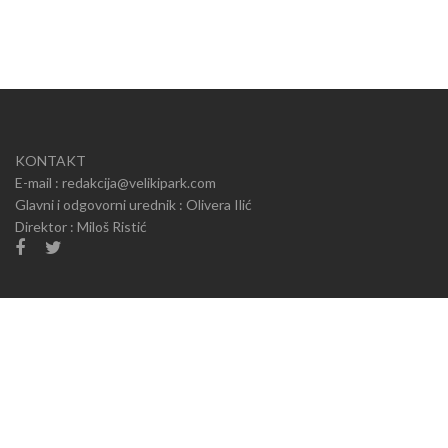
KONTAKT
E-mail : redakcija@velikipark.com
Glavni i odgovorni urednik : Olivera Ilić
Direktor : Miloš Ristić