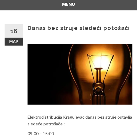
MENU
Skip
to
content
Danas bez struje sledeći potošači
16
МАР
Elektrodistribucija Kragujevac danas bez struje ostavlja
sledeće potrošače :
09:00 – 15:00