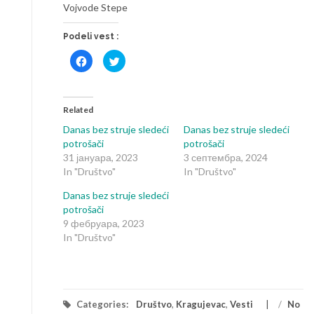
Vojvode Stepe
Podeli vest :
Click
Click
to
to
share
share
on
on
Facebook
Twitter
(Opens
(Opens
in
in
Related
new
new
window)
window)
Danas bez struje sledeći
Danas bez struje sledeći
potrošači
potrošači
31 јануара, 2023
3 септембра, 2024
In "Društvo"
In "Društvo"
Danas bez struje sledeći
potrošači
9 фебруара, 2023
In "Društvo"
Categories:
Društvo
,
Kragujevac
,
Vesti
/
No