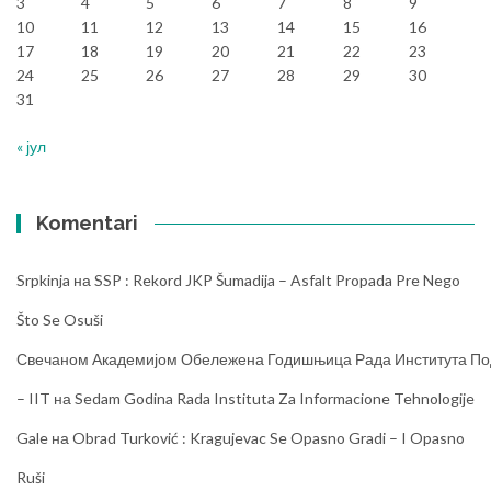
3
4
5
6
7
8
9
10
11
12
13
14
15
16
17
18
19
20
21
22
23
24
25
26
27
28
29
30
31
« јул
Komentari
Srpkinja
на
SSP : Rekord JKP Šumadija – Asfalt Propada Pre Nego
Što Se Osuši
Свечаном Академијом Обележена Годишњица Рада Института Под
– IIT
на
Sedam Godina Rada Instituta Za Informacione Tehnologije
Gale
на
Obrad Turković : Kragujevac Se Opasno Gradi – I Opasno
Ruši