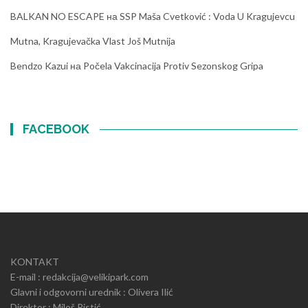
BALKAN NO ESCAPE
на
SSP Maša Cvetković : Voda U Kragujevcu
Mutna, Kragujevačka Vlast Još Mutnija
Bendzo Kazui
на
Počela Vakcinacija Protiv Sezonskog Gripa
FACEBOOK
KONTAKT
E-mail : redakcija@velikipark.com
Glavni i odgovorni urednik : Olivera Ilić
Direktor : Miloš Ristić