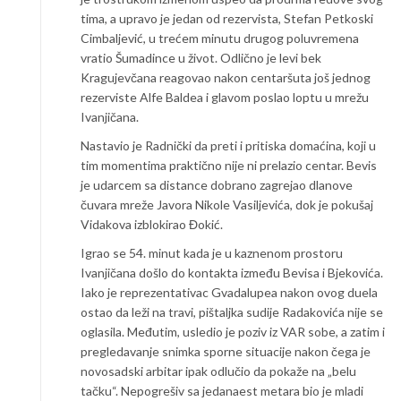
tima, a upravo je jedan od rezervista, Stefan Petkoski
Cimbaljević, u trećem minutu drugog poluvremena
vratio Šumadince u život. Odlično je levi bek
Kragujevčana reagovao nakon centaršuta još jednog
rezerviste Alfe Baldea i glavom poslao loptu u mrežu
Ivanjičana.
Nastavio je Radnički da preti i pritiska domaćina, koji u
tim momentima praktično nije ni prelazio centar. Bevis
je udarcem sa distance dobrano zagrejao dlanove
čuvara mreže Javora Nikole Vasiljevića, dok je pokušaj
Vidakova izblokirao Đokić.
Igrao se 54. minut kada je u kaznenom prostoru
Ivanjičana došlo do kontakta između Bevisa i Bjekovića.
Iako je reprezentativac Gvadalupea nakon ovog duela
ostao da leži na travi, pištaljka sudije Radakovića nije se
oglasila. Međutim, usledio je poziv iz VAR sobe, a zatim i
pregledavanje snimka sporne situacije nakon čega je
novosadski arbitar ipak odlučio da pokaže na „belu
tačku“. Nepogrešiv sa jedanaest metara bio je mladi