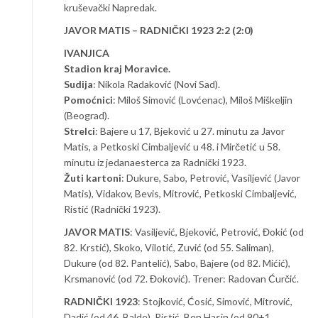
kruševački Napredak.
JAVOR MATIS – RADNIČKI 1923 2:2 (2:0)
IVANJICA
Stadion kraj Moravice.
Sudija
: Nikola Radaković (Novi Sad).
Pomoćnici
: Miloš Simović (Lovćenac), Miloš Miškeljin
(Beograd).
Strelci
: Bajere u 17, Bjeković u 27. minutu za Javor
Matis, a Petkoski Cimbaljević u 48. i Mirčetić u 58.
minutu iz jedanaesterca za Radnički 1923.
Žuti kartoni
: Dukure, Sabo, Petrović, Vasiljević (Javor
Matis), Vidakov, Bevis, Mitrović, Petkoski Cimbaljević,
Ristić (Radnički 1923).
JAVOR MATIS
: Vasiljević, Bjeković, Petrović, Đokić (od
82. Krstić), Skoko, Vilotić, Zuvić (od 55. Saliman),
Dukure (od 82. Pantelić), Sabo, Bajere (od 82. Mićić),
Krsmanović (od 72. Đoković). Trener: Radovan Ćurčić.
RADNIČKI 1923
: Stojković, Ćosić, Simović, Mitrović,
Dadić (od 46. Balde), Ristić, Ben Hasin (od 90+1.