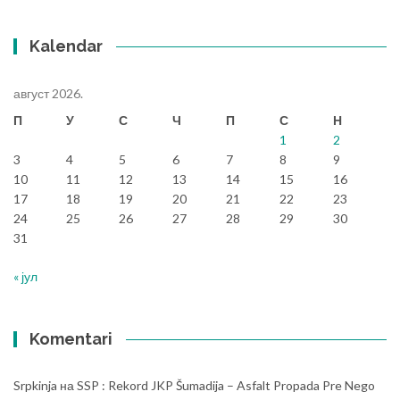
Kalendar
август 2026.
П
У
С
Ч
П
С
Н
1
2
3
4
5
6
7
8
9
10
11
12
13
14
15
16
17
18
19
20
21
22
23
24
25
26
27
28
29
30
31
« јул
Komentari
Srpkinja
на
SSP : Rekord JKP Šumadija – Asfalt Propada Pre Nego