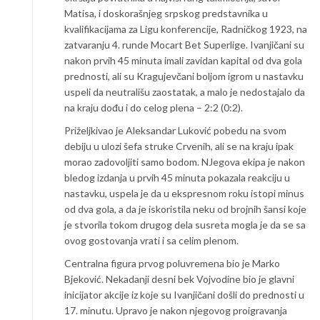
Matisa, i doskorašnjeg srpskog predstavnika u
kvalifikacijama za Ligu konferencije, Radničkog 1923, na
zatvaranju 4. runde Mocart Bet Superlige. Ivanjičani su
nakon prvih 45 minuta imali zavidan kapital od dva gola
prednosti, ali su Kragujevčani boljom igrom u nastavku
uspeli da neutrališu zaostatak, a malo je nedostajalo da
na kraju dođu i do celog plena – 2:2 (0:2).
Priželjkivao je Aleksandar Luković pobedu na svom
debiju u ulozi šefa struke Crvenih, ali se na kraju ipak
morao zadovoljiti samo bodom. NJegova ekipa je nakon
bledog izdanja u prvih 45 minuta pokazala reakciju u
nastavku, uspela je da u ekspresnom roku istopi minus
od dva gola, a da je iskoristila neku od brojnih šansi koje
je stvorila tokom drugog dela susreta mogla je da se sa
ovog gostovanja vrati i sa celim plenom.
Centralna figura prvog poluvremena bio je Marko
Bjeković. Nekadanji desni bek Vojvodine bio je glavni
inicijator akcije iz koje su Ivanjičani došli do prednosti u
17. minutu. Upravo je nakon njegovog proigravanja