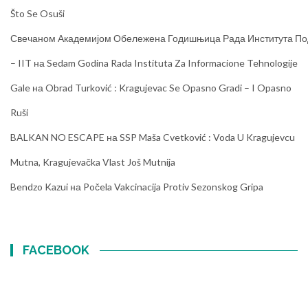
Što Se Osuši
Свечаном Академијом Обележена Годишњица Рада Института Под
– IIT
на
Sedam Godina Rada Instituta Za Informacione Tehnologije
Gale
на
Obrad Turković : Kragujevac Se Opasno Gradi – I Opasno
Ruši
BALKAN NO ESCAPE
на
SSP Maša Cvetković : Voda U Kragujevcu
Mutna, Kragujevačka Vlast Još Mutnija
Bendzo Kazui
на
Počela Vakcinacija Protiv Sezonskog Gripa
FACEBOOK