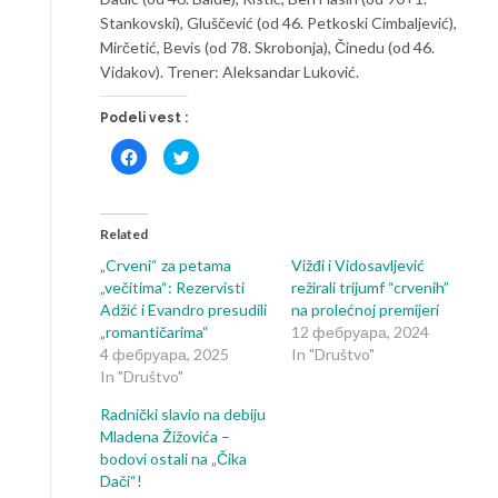
Stankovski), Gluščević (od 46. Petkoski Cimbaljević),
Mirčetić, Bevis (od 78. Skrobonja), Činedu (od 46.
Vidakov). Trener: Aleksandar Luković.
Podeli vest :
Click
Click
to
to
share
share
on
on
Facebook
Twitter
(Opens
(Opens
in
in
Related
new
new
window)
window)
„Crveni“ za petama
Vižđi i Vidosavljević
„večitima“: Rezervisti
režirali trijumf “crvenih”
Adžić i Evandro presudili
na prolećnoj premijeri
„romantičarima“
12 фебруара, 2024
4 фебруара, 2025
In "Društvo"
In "Društvo"
Radnički slavio na debiju
Mladena Žižovića –
bodovi ostali na „Čika
Dači“!