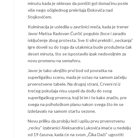
minutu kada je oklevao da poništi gol domaćinu posle
više nego očiglednog prekršaja Đokovića nad
Stojkovićem.
Kulminacija je usledila u završnici meča, kada je trener
Javor Matisa Radovan Ćurčić pogubio živce i zaradio
isključenje zbog protesta. Sve ti silni prekidi i „seckanja“
igre doveli su do toga da utakmica bude produžena čak
deset minuta, što se ispostavilo ipak nedovoljnim za
novu promenu na semaforu.
Javor je tako uknjižio prvi bod od povratka na
superligašku scenu, mada je ostao na samom začelju
prvenstvene tabele. Na drugoj strani, Crveni ni iz
trećeg pokušaja nisu uspeli da dođu do svog
superligaškog prvenca, koji bi im i te kako značio, pre
svega na psihološkom planu nakon svega što im se
izdešavalo na samom startu sezone.
Novu priliku da probiju led i upišu prvu prvenstvenu
„recku“ izabranici Aleksandra Lukovića imaće u nedelju
od 19 časova, kada će na svom „Čika Dači“ ugostiti