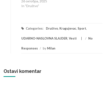
26 октобра, 2025
In "Društvo"
Categories:
Društvo
,
Kragujevac
,
Sport
,
UDARNO-NASLOVNA SLAJDER
,
Vesti
/
No
Responses
/
by
Milan
Ostavi komentar