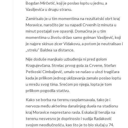
Bogdan Mirčetić, koji je poslao loptu u jednu, a
Vasiljevića u drugu stranu.
Zamirisalo je u tim momentima na rezultatski obrt kraj
Moravice, naročito jer su napadi Crvenih iz minuta u
minut postajali sve opasniji. Domaćina je u tim
momentima u životu držao samo golman Vasiljević, koji
je najpre skinuo zicer Vidakovu, a potom je neutralisao i
„strelu“ Baldea sa distance.
Nije doduše manjkalo uzbuđenja ni pred golom
Kragujevčana. Strelac prvog gola za Crvene, Stefan
Petkoski Cimbaljević, umalo se našao u ulozi tragičara
kada je prilikom jednog uklizavanja zamalo poslao loptu
u mrežu svog tima. Srećom po njega, lopta je tom
prilikom pogodila stativu.
Kako se borba na terenu rasplamsavala, tako je i
nervoza među akterima današnjeg duela na stadionu
kraj Moravice neprestano rasla. Eskalaciji tenzija na
terenu nesvesno je doprinosio i sudija Radaković
svojom neodlučnošću, kao što je to bio slučaj u 74.