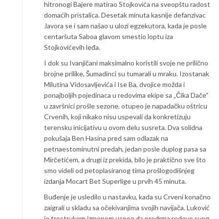
hitronogi Bajere matirao Stojkovića na sveopštu radost
domaćih pristalica. Desetak minuta kasnije defanzivac
Javora se i sam našao u ulozi egzekutora, kada je posle
centaršuta Saboa glavom smestio loptu iza
Stojkovićevih leđa.
I dok su Ivanjičani maksimalno koristili svoje ne prilično
brojne prilike, Šumadinci su tumarali u mraku. Izostanak
Milutina Vidosavljevića i Ise Ba, dvojice možda i
ponajboljih pojedinaca u redovima ekipe sa „Čika Dače“
u završnici prošle sezone, otupeo je napadačku oštricu
Crvenih, koji nikako nisu uspevali da konkretizuju
terensku inicijativu u ovom delu susreta. Dva solidna
pokušaja Ben Hasina pred sam odlazak na
petnaestominutni predah, jedan posle duplog pasa sa
Mirčetićem, a drugi iz prekida, bilo je praktično sve što
smo videli od petoplasiranog tima prošlogodišnjeg
izdanja Mocart Bet Superlige u prvih 45 minuta.
Buđenje je usledilo u nastavku, kada su Crveni konačno
zaigrali u skladu sa očekivanjima svojih navijača. Luković
je trostrukom izmenom uspeo da prodrma redove svog