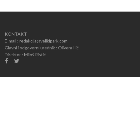
KONTAKT
E-mail : redakcija@velikipark.com
Glavni i odgovorni urednik : Olivera Ilić
Direktor : Miloš Ristić