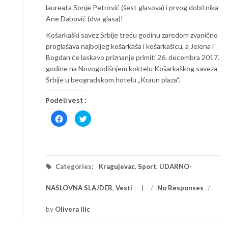
laureata Sonje Petrović (šest glasova) i prvog dobitnika
Ane Dabović (dva glasa)!
Košarkaški savez Srbije treću godinu zaredom zvanično
proglašava najboljeg košarkaša i košarkašicu, a Jelena i
Bogdan će laskavo priznanje primiti 26. decembra 2017.
godine na Novogodišnjem koktelu Košarkaškog saveza
Srbije u beogradskom hotelu „Kraun plaza“.
Podeli vest :
Click
Click
to
to
share
share
on
on
Facebook
Twitter
(Opens
(Opens
in
in
new
new
window)
window)
Categories:
Kragujevac
,
Sport
,
UDARNO-
NASLOVNA SLAJDER
,
Vesti
/
No Responses
/
by
Olivera Ilic