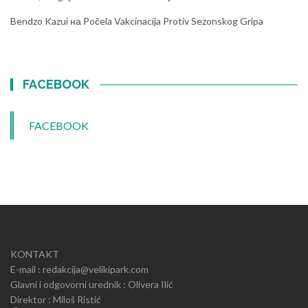
Bendzo Kazui
на
Počela Vakcinacija Protiv Sezonskog Gripa
FACEBOOK
FACEBOOK
KONTAKT
E-mail : redakcija@velikipark.com
Glavni i odgovorni urednik : Olivera Ilić
Direktor : Miloš Ristić