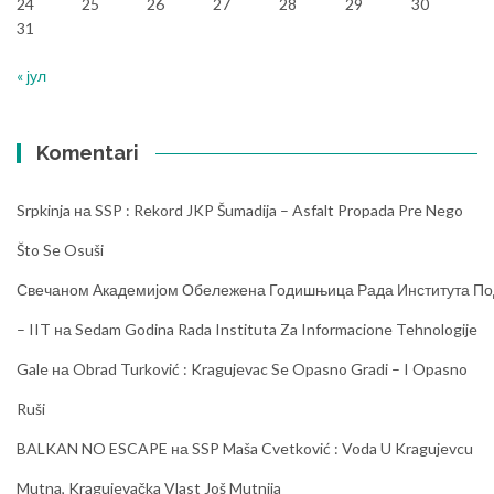
24
25
26
27
28
29
30
31
« јул
Komentari
Srpkinja
на
SSP : Rekord JKP Šumadija – Asfalt Propada Pre Nego
Što Se Osuši
Свечаном Академијом Обележена Годишњица Рада Института Под
– IIT
на
Sedam Godina Rada Instituta Za Informacione Tehnologije
Gale
на
Obrad Turković : Kragujevac Se Opasno Gradi – I Opasno
Ruši
BALKAN NO ESCAPE
на
SSP Maša Cvetković : Voda U Kragujevcu
Mutna, Kragujevačka Vlast Još Mutnija