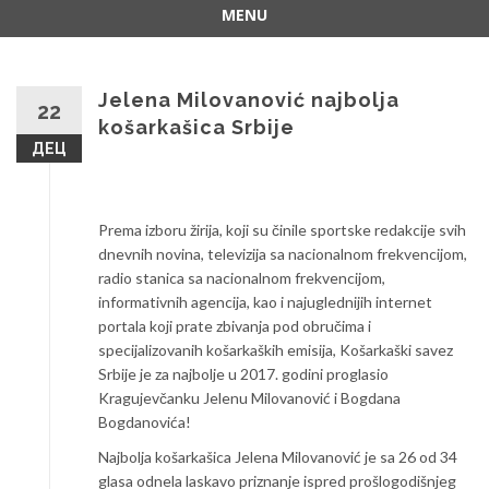
MENU
Skip
to
content
Jelena Milovanović najbolja
22
košarkašica Srbije
ДЕЦ
Prema izboru žirija, koji su činile sportske redakcije svih
dnevnih novina, televizija sa nacionalnom frekvencijom,
radio stanica sa nacionalnom frekvencijom,
informativnih agencija, kao i najuglednijih internet
portala koji prate zbivanja pod obručima i
specijalizovanih košarkaških emisija, Košarkaški savez
Srbije je za najbolje u 2017. godini proglasio
Kragujevčanku Jelenu Milovanović i Bogdana
Bogdanovića!
Najbolja košarkašica Jelena Milovanović je sa 26 od 34
glasa odnela laskavo priznanje ispred prošlogodišnjeg