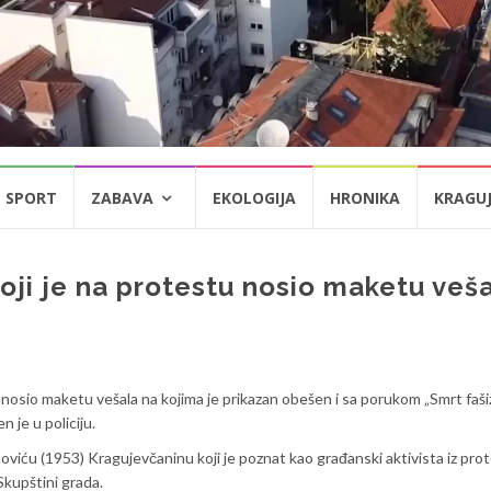
SPORT
ZABAVA
EKOLOGIJA
HRONIKA
KRAGU
oji je na protestu nosio maketu veš
nosio maketu vešala na kojima je prikazan obešen i sa porukom „Smrt faši
 je u policiju.
viću (1953) Kragujevčaninu koji je poznat kao građanski aktivista iz pro
Skupštini grada.