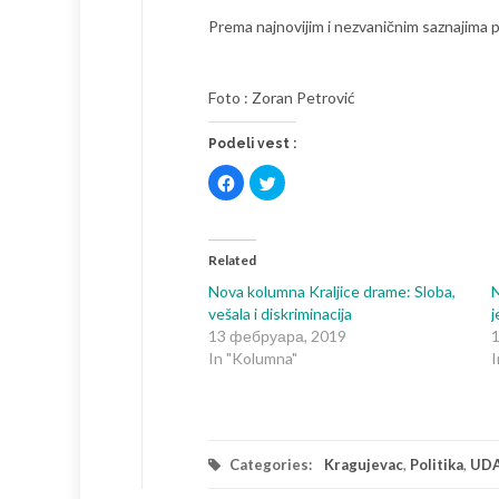
Prema najnovijim i nezvaničnim saznajima p
Foto : Zoran Petrović
Podeli vest :
Click
Click
to
to
share
share
on
on
Facebook
Twitter
(Opens
(Opens
in
in
Related
new
new
window)
window)
Nova kolumna Kraljice drame: Sloba,
N
vešala i diskriminacija
13 фебруара, 2019
In "Kolumna"
I
Categories:
Kragujevac
,
Politika
,
UDA