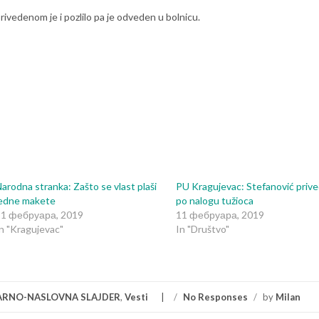
rivedenom je i pozlilo pa je odveden u bolnicu.
arodna stranka: Zašto se vlast plaši
PU Kragujevac: Stefanović priv
jedne makete
po nalogu tužioca
11 фебруара, 2019
11 фебруара, 2019
n "Kragujevac"
In "Društvo"
RNO-NASLOVNA SLAJDER
,
Vesti
/
No Responses
/
by
Milan