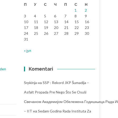
П
У
С
Ч
П
С
Н
1
2
3
4
5
6
7
8
9
10
11
12
13
14
15
16
17
18
19
20
21
22
23
24
25
26
27
28
29
30
31
« јул
Komentari
eden
Srpkinja
на
SSP : Rekord JKP Šumadija –
Asfalt Propada Pre Nego Što Se Osuši
Свечаном Академијом Обележена Годишњица Рада Инс
– IIT
на
Sedam Godina Rada Instituta Za