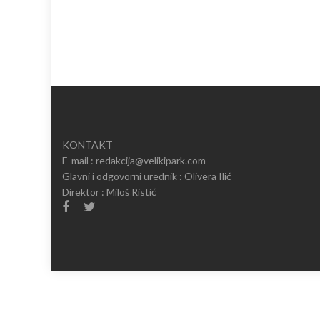
KONTAKT
E-mail : redakcija@velikipark.com
Glavni i odgovorni urednik : Olivera Ilić
Direktor : Miloš Ristić