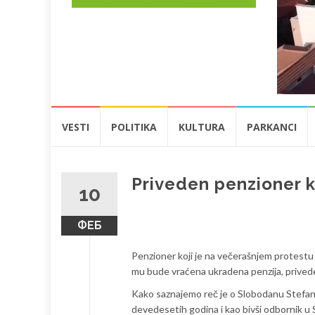
Skip
VESTI
POLITIKA
KULTURA
PARKANCI
to
content
Priveden penzioner k
10
ФЕБ
Penzioner koji je na večerašnjem protestu 
mu bude vraćena ukradena penzija, priveden
Kako saznajemo reč je o Slobodanu Stefano
devedesetih godina i kao bivši odbornik u 