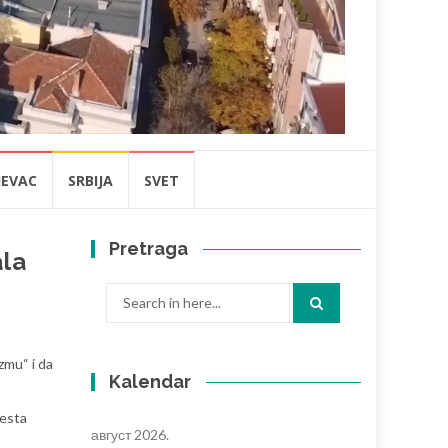
JEVAC
SRBIJA
SVET
Pretraga
ala
Search
for:
zmu“ i da
Kalendar
testa
август 2026.