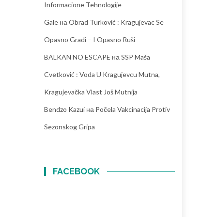
Informacione Tehnologije
Gale
на
Obrad Turković : Kragujevac Se
Opasno Gradi – I Opasno Ruši
BALKAN NO ESCAPE
на
SSP Maša
Cvetković : Voda U Kragujevcu Mutna,
Kragujevačka Vlast Još Mutnija
Bendzo Kazui
на
Počela Vakcinacija Protiv
Sezonskog Gripa
FACEBOOK