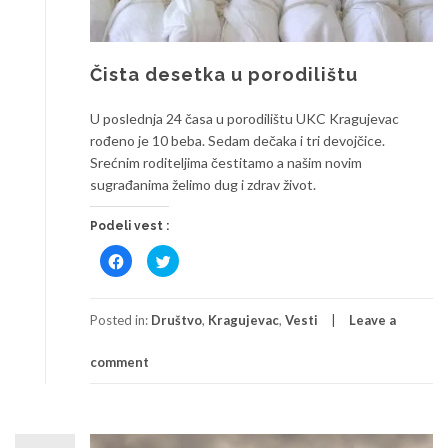
Čista desetka u porodilištu
U poslednja 24 časa u porodilištu UKC Kragujevac
rođeno je 10 beba. Sedam dečaka i tri devojčice.
Srećnim roditeljima čestitamo a našim novim
sugrađanima želimo dug i zdrav život.
Podeli vest :
Click
Click
to
to
share
share
on
on
Facebook
Twitter
(Opens
(Opens
Posted in:
Društvo
,
Kragujevac
,
Vesti
Leave a
in
in
new
new
window)
window)
comment