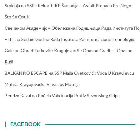
Srpkinja
на
SSP : Rekord JKP Šumadija – Asfalt Propada Pre Nego
Što Se Osuši
Свечаном Академијом Обележена Годишњица Рада Института Под
– IIT
на
Sedam Godina Rada Instituta Za Informacione Tehnologije
Gale
на
Obrad Turković : Kragujevac Se Opasno Gradi – I Opasno
Ruši
BALKAN NO ESCAPE
на
SSP Maša Cvetković : Voda U Kragujevcu
Mutna, Kragujevačka Vlast Još Mutnija
Bendzo Kazui
на
Počela Vakcinacija Protiv Sezonskog Gripa
FACEBOOK