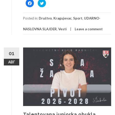
Click
Click
to
to
share
share
on
on
Facebook
Twitter
(Opens
(Opens
Posted in:
Društvo
,
Kragujevac
,
Sport
,
UDARNO-
in
in
new
new
window)
window)
NASLOVNA SLAJDER
,
Vesti
Leave a comment
01
АВГ
Talentovana juniorka obukla