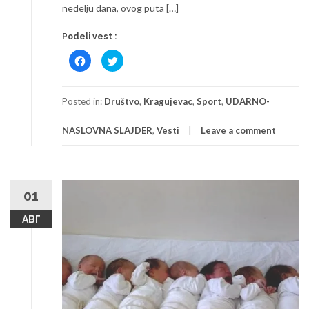
nedelju dana, ovog puta […]
Podeli vest :
Click
Click
to
to
share
share
on
on
Facebook
Twitter
(Opens
(Opens
Posted in:
Društvo
,
Kragujevac
,
Sport
,
UDARNO-
in
in
new
new
window)
window)
NASLOVNA SLAJDER
,
Vesti
Leave a comment
01
АВГ