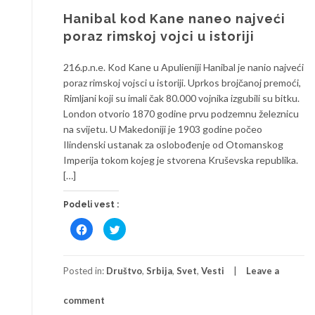
Hanibal kod Kane naneo najveći
poraz rimskoj vojci u istoriji
216.p.n.e. Kod Kane u Apulieniji Hanibal je nanio najveći
poraz rimskoj vojsci u istoriji. Uprkos brojčanoj premoći,
Rimljani koji su imali čak 80.000 vojnika izgubili su bitku.
London otvorio 1870 godine prvu podzemnu železnicu
na svijetu. U Makedoniji je 1903 godine počeo
Ilindenski ustanak za oslobođenje od Otomanskog
Imperija tokom kojeg je stvorena Kruševska republika.
[…]
Podeli vest :
Click
Click
to
to
share
share
on
on
Facebook
Twitter
(Opens
(Opens
Posted in:
Društvo
,
Srbija
,
Svet
,
Vesti
Leave a
in
in
new
new
window)
window)
comment