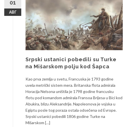
01
АВГ
Srpski ustanici pobedili su Turke
na Mišarskom polju kod Šapca
Kao prva zemlja u svetu, Francuska je 1793 godine
uvela metrički sistem mera. Britanska flota admirala
Horacija Nelsona uništila je 1798 godine francusku
flotu pod komandom admirala Fransoa Brijesa u Bici kod
Abukira, blizu Aleksandrije. Napoleonova je vojska u
Egiptu posle tog poraza ostala odsečena od Evrope.
Srpski ustanici pobedili 1806 godine Turke na
Mišarskom […]