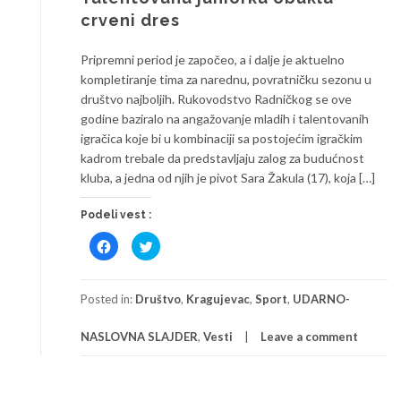
crveni dres
Pripremni period je započeo, a i dalje je aktuelno
kompletiranje tima za narednu, povratničku sezonu u
društvo najboljih. Rukovodstvo Radničkog se ove
godine baziralo na angažovanje mladih i talentovanih
igračica koje bi u kombinaciji sa postojećim igračkim
kadrom trebale da predstavljaju zalog za budućnost
kluba, a jedna od njih je pivot Sara Žakula (17), koja […]
Podeli vest :
Click
Click
to
to
share
share
on
on
Facebook
Twitter
(Opens
(Opens
Posted in:
Društvo
,
Kragujevac
,
Sport
,
UDARNO-
in
in
new
new
window)
window)
NASLOVNA SLAJDER
,
Vesti
Leave a comment