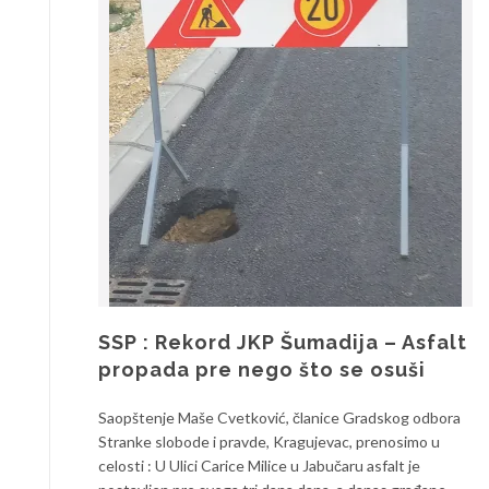
SSP : Rekord JKP Šumadija – Asfalt
propada pre nego što se osuši
Saopštenje Maše Cvetković, članice Gradskog odbora
Stranke slobode i pravde, Kragujevac, prenosimo u
celosti : U Ulici Carice Milice u Jabučaru asfalt je