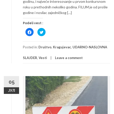
godinu, i najveće interesovanje u prvom konkursnom
roku u prethodnih nekoliko godina. FILUM je od prošle
godine i nosilac zajedničkog […]
Podeli vest :
Click
Click
to
to
share
share
on
on
Facebook
Twitter
(Opens
(Opens
Posted in:
Društvo
,
Kragujevac
,
UDARNO-NASLOVNA
in
in
new
new
window)
window)
SLAJDER
,
Vesti
Leave a comment
05
ЈУЛ