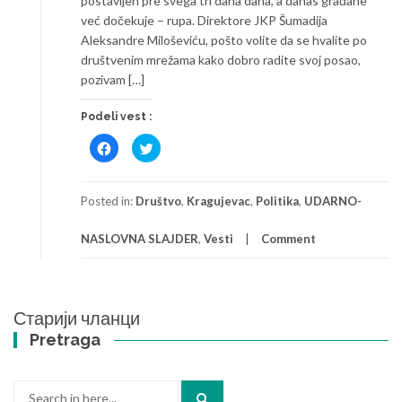
postavljen pre svega tri dana dana, a danas građane
već dočekuje – rupa. Direktore JKP Šumadija
Aleksandre Miloševiću, pošto volite da se hvalite po
društvenim mrežama kako dobro radite svoj posao,
pozivam […]
Podeli vest :
Click
Click
to
to
share
share
on
on
Facebook
Twitter
(Opens
(Opens
Posted in:
Društvo
,
Kragujevac
,
Politika
,
UDARNO-
in
in
new
new
window)
window)
NASLOVNA SLAJDER
,
Vesti
Comment
Кретање
Старији чланци
чланака
Pretraga
Search