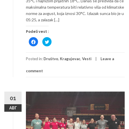
35°C i najnižom prijatnih 18°C. Danas se predviđa da će
maksimalna temperatura biti relativno viša od klimatske
norme za avgust, koja iznosi 30°C. Izlazak sunca bio je u
05:25, a zalazak […]
Podeli vest :
Click
Click
to
to
share
share
on
on
Facebook
Twitter
(Opens
(Opens
Posted in:
Društvo
,
Kragujevac
,
Vesti
Leave a
in
in
new
new
window)
window)
comment
01
АВГ