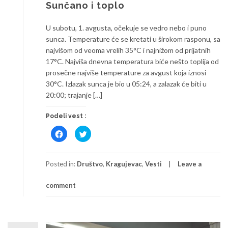
Sunčano i toplo
U subotu, 1. avgusta, očekuje se vedro nebo i puno
sunca. Temperature će se kretati u širokom rasponu, sa
najvišom od veoma vrelih 35°C i najnižom od prijatnih
17°C. Najviša dnevna temperatura biće nešto toplija od
prosečne najviše temperature za avgust koja iznosi
30°C. Izlazak sunca je bio u 05:24, a zalazak će biti u
20:00; trajanje […]
Podeli vest :
Click
Click
to
to
share
share
on
on
Facebook
Twitter
(Opens
(Opens
Posted in:
Društvo
,
Kragujevac
,
Vesti
Leave a
in
in
new
new
window)
window)
comment