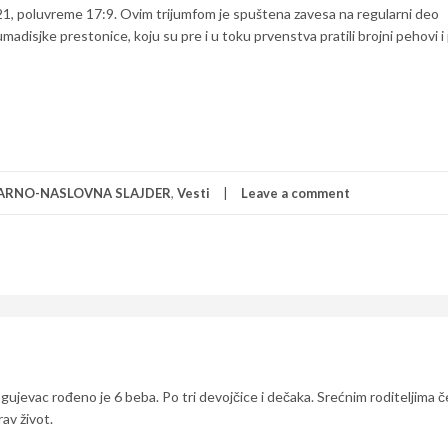
21, poluvreme 17:9. Ovim trijumfom je spuštena zavesa na regularni deo
disjke prestonice, koju su pre i u toku prvenstva pratili brojni pehovi i
ARNO-NASLOVNA SLAJDER
,
Vesti
Leave a comment
ujevac rođeno je 6 beba. Po tri devojčice i dečaka. Srećnim roditeljima 
av život.