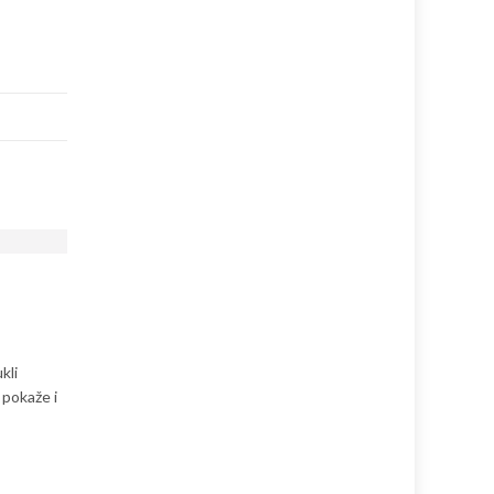
kli
 pokaže i