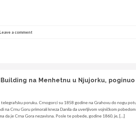
Leave a comment
 Building na Menhetnu u Njujorku, poginuo
 telegrafsku poruku. Crnogorci su 1858 godine na Grahovu do nogu potu
apadi na Crnu Goru primorali kneza Danila da uverljivom vojničkom pobedom
ma da je Crna Gora nezavisna. Posle te pobede, godine 1860. je, […]