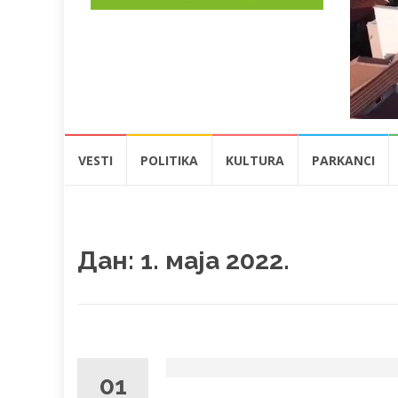
Skip
VESTI
POLITIKA
KULTURA
PARKANCI
to
content
Дан:
1. маја 2022.
01