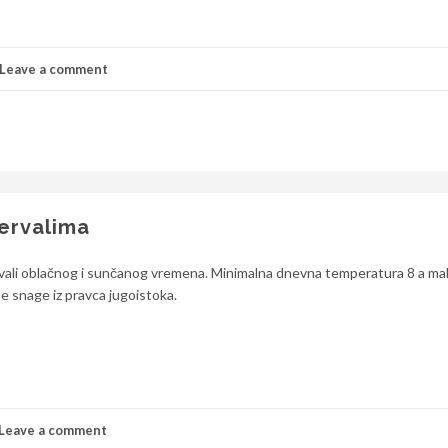
Leave a comment
ervalima
rvali oblačnog i sunčanog vremena. Minimalna dnevna temperatura 8 a ma
e snage iz pravca jugoistoka.
Leave a comment