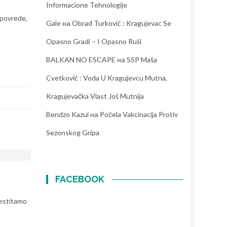
Informacione Tehnologije
 povrede,
Gale
на
Obrad Turković : Kragujevac Se
Opasno Gradi – I Opasno Ruši
BALKAN NO ESCAPE
на
SSP Maša
Cvetković : Voda U Kragujevcu Mutna,
Kragujevačka Vlast Još Mutnija
Bendzo Kazui
на
Počela Vakcinacija Protiv
Sezonskog Gripa
FACEBOOK
čestitamo