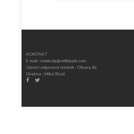
new
new
window)
window)
KONTAKT
E-mail : redakcija@velikipark.com
Glavni i odgovorni urednik : Olivera Ilić
Direktor : Miloš Ristić