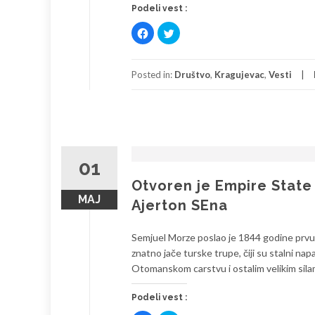
Podeli vest :
Click
Click
to
to
share
share
on
on
Facebook
Twitter
(Opens
(Opens
Posted in:
Društvo
,
Kragujevac
,
Vesti
in
in
new
new
window)
window)
01
Otvoren je Empire State
МАЈ
Ajerton SEna
Semjuel Morze poslao je 1844 godine prvu
znatno jače turske trupe, čiji su stalni n
Otomanskom carstvu i ostalim velikim sila
Podeli vest :