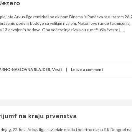
 Jezero
ej ofa Arkus lige remizirali sa ekipom Dinama iz Pančeva rezultatom 26:
igravanju podelili bodove sa velikim rivalom. Nakon ove runde takmičenja,
 13 osvojenih bodova. Oba večerašnja rivala su u meč ušla čvrsto […]
ARNO-NASLOVNA SLAJDER
,
Vesti
Leave a comment
ijumf na kraju prvenstva
njeg, 22. kola Arkus lige savladale mladu i poletnu ekipu RK Beograd na