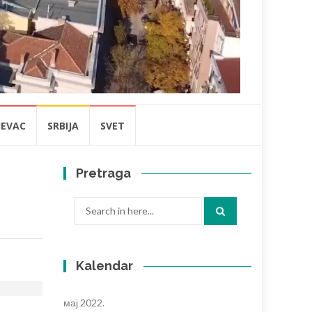
JEVAC
SRBIJA
SVET
Pretraga
Search
for:
Kalendar
мај 2022.