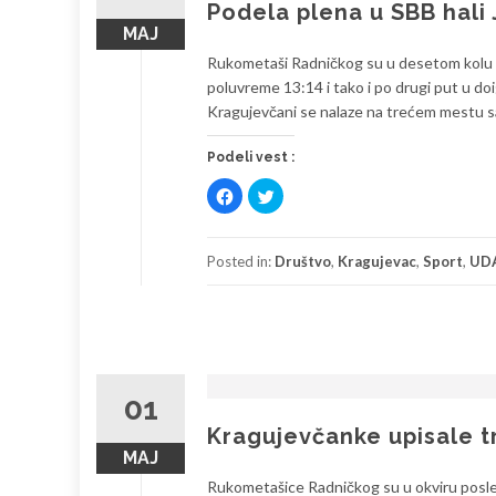
Podela plena u SBB hali
МАЈ
Rukometaši Radničkog su u desetom kolu pl
poluvreme 13:14 i tako i po drugi put u do
Kragujevčani se nalaze na trećem mestu sa
Podeli vest :
Click
Click
to
to
share
share
on
on
Facebook
Twitter
(Opens
(Opens
Posted in:
Društvo
,
Kragujevac
,
Sport
,
UD
in
in
new
new
window)
window)
01
Kragujevčanke upisale tr
МАЈ
Rukometašice Radničkog su u okviru posled