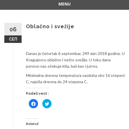
MENU
Skip
to
content
Oblačno i svežije
06
СЕП
Danas je četvrtak 6 septembar, 249 dan 2018 godine. U
Kragujevcu oblačno i nešto svežije. U toku dana
ponovo nas očekuje kiša, baš kao i jutros.
Minimalna dnevna temperatura vazduha oko 16 stepeni
C, najviša dnevna do 24 stepena C.
Podeli vest :
Click
Click
to
to
share
share
on
on
Facebook
Twitter
(Opens
(Opens
in
in
Related
new
new