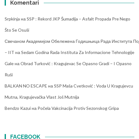
Komentari
Srpkinja
на
SSP : Rekord JKP Šumadija – Asfalt Propada Pre Nego
Što Se Osuši
Свечаном Академијом Обележена Годишњица Рада Института Под
– IIT
на
Sedam Godina Rada Instituta Za Informacione Tehnologije
Gale
на
Obrad Turković : Kragujevac Se Opasno Gradi – I Opasno
Ruši
BALKAN NO ESCAPE
на
SSP Maša Cvetković : Voda U Kragujevcu
Mutna, Kragujevačka Vlast Još Mutnija
Bendzo Kazui
на
Počela Vakcinacija Protiv Sezonskog Gripa
FACEBOOK