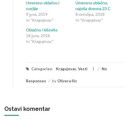
window)
window)
Umereno oblačno i
Umereno oblačno,
svežije
najviša dnevna 23 C
9 јула, 2019
8 октобра, 2018
In "Kragujevac"
In "Kragujevac"
Oblačno i kišovito
18 јула, 2018
In "Kragujevac"
Categories:
Kragujevac
,
Vesti
/
No
Responses
/
by
Olivera Ilic
Ostavi komentar