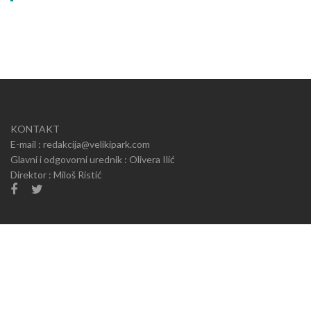
KONTAKT
E-mail : redakcija@velikipark.com
Glavni i odgovorni urednik : Olivera Ilić
Direktor : Miloš Ristić