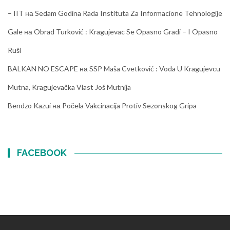
– IIT
на
Sedam Godina Rada Instituta Za Informacione Tehnologije
Gale
на
Obrad Turković : Kragujevac Se Opasno Gradi – I Opasno
Ruši
BALKAN NO ESCAPE
на
SSP Maša Cvetković : Voda U Kragujevcu
Mutna, Kragujevačka Vlast Još Mutnija
Bendzo Kazui
на
Počela Vakcinacija Protiv Sezonskog Gripa
FACEBOOK