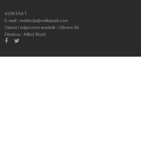
KONTAKT
E-mail : redakcija@velikipark.com
Glavni i odgovorni urednik : Olivera Ilić
Direktor : Miloš Ristić