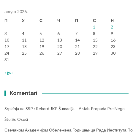
август 2026.
П
У
С
Ч
П
С
Н
1
2
3
4
5
6
7
8
9
10
11
12
13
14
15
16
17
18
19
20
21
22
23
24
25
26
27
28
29
30
31
« јул
Komentari
Srpkinja
на
SSP : Rekord JKP Šumadija – Asfalt Propada Pre Nego
Što Se Osuši
Свечаном Академијом Обележена Годишњица Рада Института Под