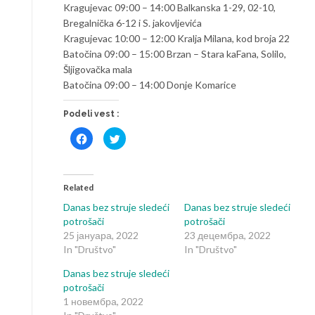
Kragujevac 09:00 – 14:00 Balkanska 1-29, 02-10,
Bregalnička 6-12 i S. jakovljevića
Kragujevac 10:00 – 12:00 Kralja Milana, kod broja 22
Batočina 09:00 – 15:00 Brzan – Stara kaFana, Solilo,
Šljigovačka mala
Batočina 09:00 – 14:00 Donje Komarice
Podeli vest :
Click
Click
to
to
share
share
on
on
Facebook
Twitter
(Opens
(Opens
in
in
Related
new
new
window)
window)
Danas bez struje sledeći
Danas bez struje sledeći
potrošači
potrošači
25 јануара, 2022
23 децембра, 2022
In "Društvo"
In "Društvo"
Danas bez struje sledeći
potrošači
1 новембра, 2022