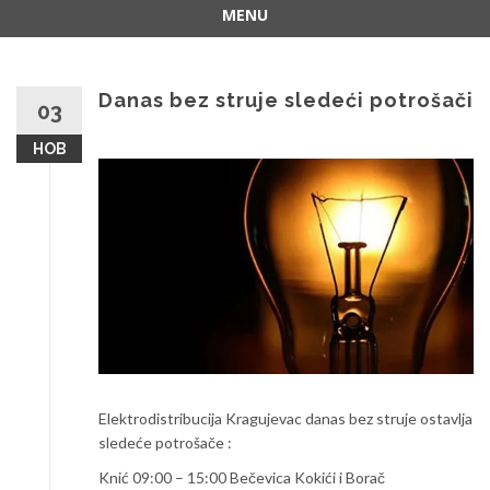
MENU
Skip
to
content
Danas bez struje sledeći potrošači
03
НОВ
Elektrodistribucija Kragujevac danas bez struje ostavlja
sledeće potrošače :
Knić 09:00 – 15:00 Bečevica Kokići i Borač