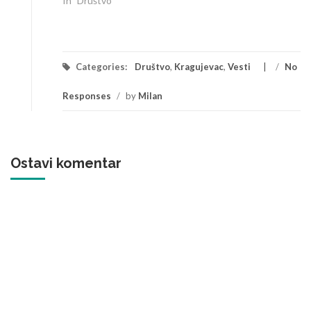
In "Društvo"
Categories:
Društvo
,
Kragujevac
,
Vesti
/
No
Responses
/
by
Milan
Ostavi komentar