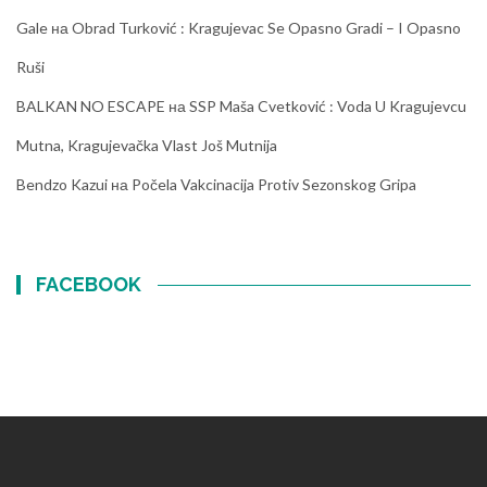
Gale
на
Obrad Turković : Kragujevac Se Opasno Gradi – I Opasno
Ruši
BALKAN NO ESCAPE
на
SSP Maša Cvetković : Voda U Kragujevcu
Mutna, Kragujevačka Vlast Još Mutnija
Bendzo Kazui
на
Počela Vakcinacija Protiv Sezonskog Gripa
FACEBOOK