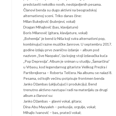
predstaviti nekoliko novih, neobjavljenih pesama.
Članovi benda su dugo aktivni na beogradskoj
alternativnoj sceni. Triko danas čine:
Milan Bukejlović (bubnjevi, vokal)
Dragan Mihajlović (bas, klavijature)
Boris Milanović (gitara, klavijature, vokal)
„Bohemija“ je bend iz Niša koji svira alternativni pop,
kombinujući razne muzičke žanrove. U septembru 2017.
godine izdaju prvo zvanično izdanje – album pod
nazivom „Sve Naopako“, iza kojeg stoji izdavačka kuća
„Pop Depresija“. Album je sniman u studiju „Šamarčina“
u Vrbasu, kod legendarnog gitariste Velikog Prezira i
Partibrejkersa – Roberta Telčera. Na albumu se nalazi 8.
Pesama, od kojih većinu potpisuje frontmen benda
Janko Džambas (uključujući i produkciju). Bend
trenutno aktivno nastupa i radi na materijalu za drugi
album a članovi su:
Janko Džambas – glavni vokal, gitara;
Dina Abu Mayyaleh – perkusije, orgulje, vokal;
Mihajlo Ivanović – bas, prateći vokal;