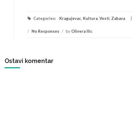
Categories:
Kragujevac
,
Kultura
,
Vesti
,
Zabava
/
No Responses
/
by
Olivera Ilic
Ostavi komentar