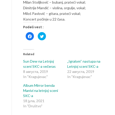
Milan Stoiljković – bubanj, prateći vokal;
Dimitrije Mandić – violina, orgulje, vokal;
Miloš Pavlović – gitara, prateći vokal;
Koncert počinje u 22 časa.
Podeli vest :
Click
Click
to
to
share
share
on
on
Facebook
Twitter
(Opens
(Opens
in
in
Related
new
new
window)
window)
Sun Dew na Letnjoj
„Igralom“ nastupa na
sceni SKC-a večeras
Letnjoj sceni SKC-a
8 августа, 2019
22 августа, 2019
In "Kragujevac"
In "Kragujevac"
Album Mirror benda
Manivi na letnjoj sceni
SKC-a
18 јула, 2021
In "Društvo"