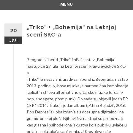
MENU
Skip
to
content
„Triko“ + „Bohemija“ na Letnjoj
20
sceni SKC-a
ЈУЛ
Beogradski bend „Triko“ i niški sastav „Bohemija“
nastupiće 27 jula na Letnjoj sceni kragujevačkog SKC-
a.
„Triko“ je nezavisni, uradi-sam bend iz Beograda, nastao
2013. godine. Njihova muzika je harmonična kombinacija
različitih stilova alternativne gitarske muzike (dream-
pop, shoegaze, post-punk). Do sada su objavili jedan EP
(„EP“, 2014. Trake) i jedan album („Atina Bojadži“, 2016.
Pop Depresija), oba izdanja su dostupna digitalno i na
gramofonskoj ploči. Njihovi živi nastupi su prepoznati
kao glasna i psihodelična iskustva koja publiku uvlače u
prijatna, plutajuća sanjarenja. U Kragujevcu će