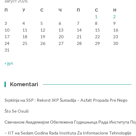
август 2026.
П
У
С
Ч
П
С
Н
1
2
3
4
5
6
7
8
9
10
11
12
13
14
15
16
17
18
19
20
21
22
23
24
25
26
27
28
29
30
31
« јул
Komentari
Srpkinja
на
SSP : Rekord JKP Šumadija – Asfalt Propada Pre Nego
Što Se Osuši
Свечаном Академијом Обележена Годишњица Рада Института Под
– IIT
на
Sedam Godina Rada Instituta Za Informacione Tehnologije