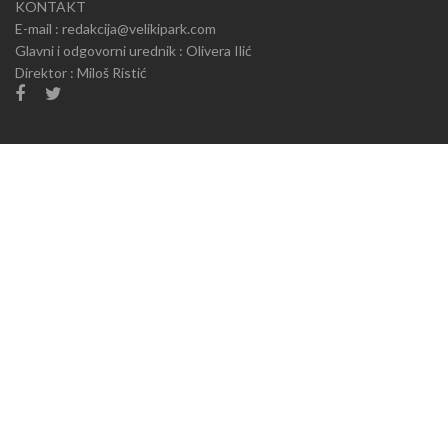
KONTAKT
E-mail : redakcija@velikipark.com
Glavni i odgovorni urednik : Olivera Ilić
Direktor : Miloš Ristić