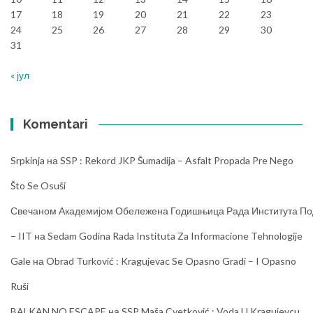
17
18
19
20
21
22
23
24
25
26
27
28
29
30
31
« јул
Komentari
Srpkinja
на
SSP : Rekord JKP Šumadija – Asfalt Propada Pre Nego
Što Se Osuši
Свечаном Академијом Обележена Годишњица Рада Института Под
– IIT
на
Sedam Godina Rada Instituta Za Informacione Tehnologije
Gale
на
Obrad Turković : Kragujevac Se Opasno Gradi – I Opasno
Ruši
BALKAN NO ESCAPE
на
SSP Maša Cvetković : Voda U Kragujevcu