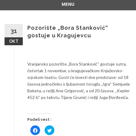
MENU
Skip
to
content
Pozorište „Bora Stanković“
31
gostuje u Kragujevcu
ОКТ
Vranjansko pozorište „Bora Stanković“ gostuje sutra,
četvrtak 1 novembar, u kragujevačkom Knjaževsko-
srpskom teatru. Gosti će izvesti dve predstave: od 18
časova jednočinku o ljubavnom toruglu „Igra“ Semjuela
Beketa, u režiji Ane Grigorović, a od 20 časova „Kepler
452-b“ po tekstu Tijane Grumić i režiji Juga Đorđevića.
Podeli vest :
Click
Click
to
to