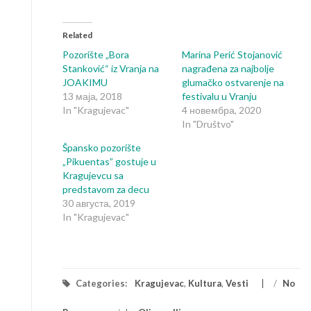
share
share
on
on
Facebook
Twitter
(Opens
(Opens
in
in
Related
new
new
window)
window)
Pozorište „Bora
Marina Perić Stojanović
Stanković“ iz Vranja na
nagrađena za najbolje
JOAKIMU
glumačko ostvarenje na
13 маја, 2018
festivalu u Vranju
In "Kragujevac"
4 новембра, 2020
In "Društvo"
Špansko pozorište
„Pikuentas” gostuje u
Kragujevcu sa
predstavom za decu
30 августа, 2019
In "Kragujevac"
Categories:
Kragujevac
,
Kultura
,
Vesti
/
No