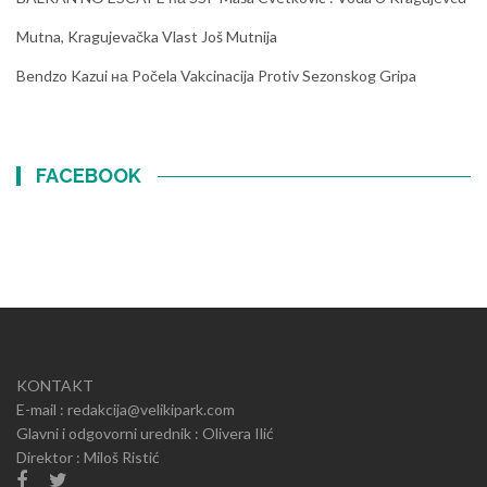
Mutna, Kragujevačka Vlast Još Mutnija
Bendzo Kazui
на
Počela Vakcinacija Protiv Sezonskog Gripa
FACEBOOK
KONTAKT
E-mail : redakcija@velikipark.com
Glavni i odgovorni urednik : Olivera Ilić
Direktor : Miloš Ristić