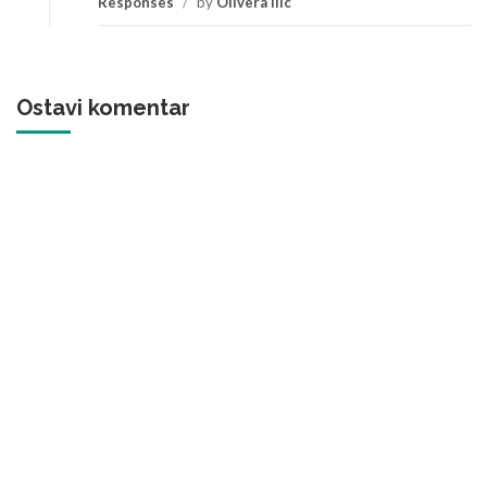
Responses
/
by
Olivera Ilic
Ostavi komentar