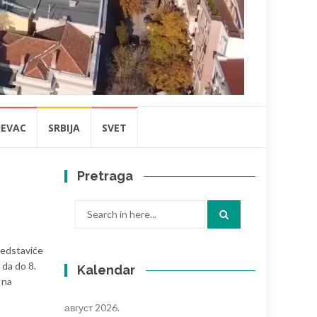
JEVAC
SRBIJA
SVET
Pretraga
Search
for:
redstaviće
 da do 8.
Kalendar
 na
август 2026.