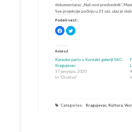
dokumentarac „Naš novi predsednik“, Maxi
Sve projekcije počinju u 21 sat, ulaz je slo
Podeli vest :
Click
Click
to
to
share
share
on
on
Facebook
Twitter
(Opens
(Opens
in
in
Related
new
new
window)
window)
Karaoke party u Kontakt galeriji SKC
P
Kragujevac
L
17 јануара, 2020
4
In "Društvo"
I
Categories:
Kragujevac
,
Kultura
,
Ves