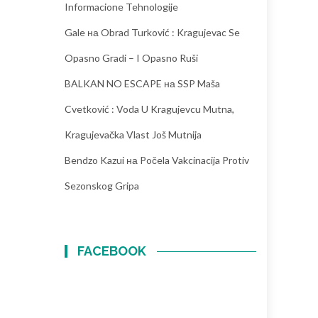
Informacione Tehnologije
Gale
на
Obrad Turković : Kragujevac Se
Opasno Gradi – I Opasno Ruši
BALKAN NO ESCAPE
на
SSP Maša
Cvetković : Voda U Kragujevcu Mutna,
Kragujevačka Vlast Još Mutnija
Bendzo Kazui
на
Počela Vakcinacija Protiv
Sezonskog Gripa
FACEBOOK