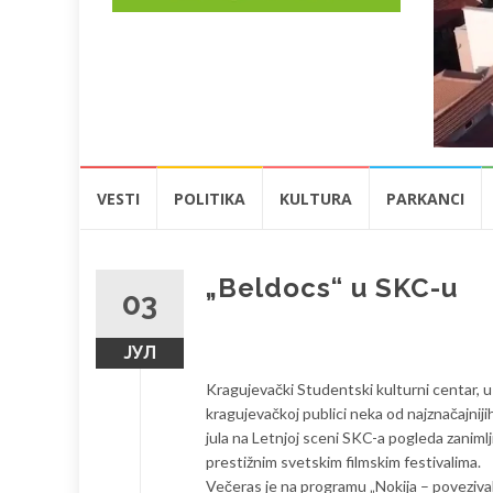
Skip
VESTI
POLITIKA
KULTURA
PARKANCI
to
content
„Beldocs“ u SKC-u
03
ЈУЛ
Kragujevački Studentski kulturni centar, 
kragujevačkoj publici neka od najznačajnijih
jula na Letnjoj sceni SKC-a pogleda zaniml
prestižnim svetskim filmskim festivalima.
Večeras je na programu „Nokija – povezival