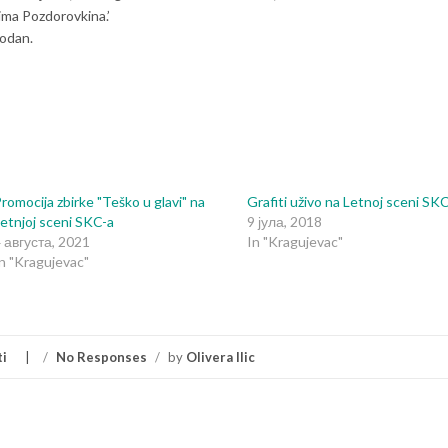
ma Pozdorovkina.’
bodan.
romocija zbirke "Teško u glavi" na
Grafiti uživo na Letnoj sceni SK
etnjoj sceni SKC-a
9 јула, 2018
 августа, 2021
In "Kragujevac"
n "Kragujevac"
ti
/
No Responses
/
by
Olivera Ilic