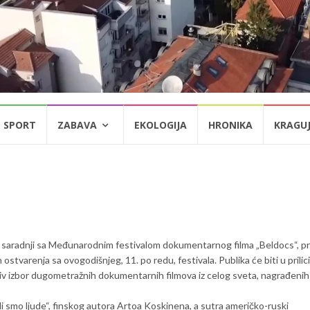
SPORT
ZABAVA
EKOLOGIJA
HRONIKA
KRAGU
u saradnji sa Međunarodnim festivalom dokumentarnog filma „Beldocs“, p
 ostvarenja sa ovogodišnjeg, 11. po redu, festivala. Publika će biti u prilici
jiv izbor dugometražnih dokumentarnih filmova iz celog sveta, nagrađenih
i smo ljude“, finskog autora Artoa Koskinena, a sutra američko-ruski