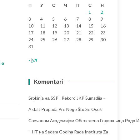
П
У
С
Ч
П
С
Н
1
2
3
4
5
6
7
8
9
10
11
12
13
14
15
16
17
18
19
20
21
22
23
24
25
26
27
28
29
30
31
« јул
C-a
Komentari
Srpkinja
на
SSP : Rekord JKP Šumadija –
Asfalt Propada Pre Nego Što Se Osuši
Свечаном Академијом Обележена Годишњица Рада Инс
– IIT
на
Sedam Godina Rada Instituta Za